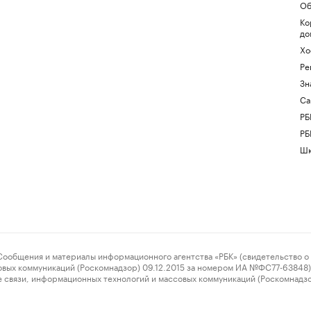
Об
Ко
до
Хо
Ре
Зн
Са
РБ
РБ
Шк
ения и материалы информационного агентства «РБК» (свидетельство о 
овых коммуникаций (Роскомнадзор) 09.12.2015 за номером ИА №ФС77-63848) 
 связи, информационных технологий и массовых коммуникаций (Роскомнадз