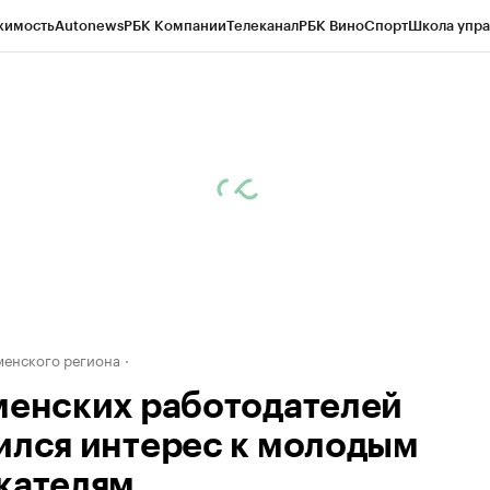
жимость
Autonews
РБК Компании
Телеканал
РБК Вино
Спорт
Школа упра
ипто
РБК Бизнес-среда
Дискуссионный клуб
Исследования
Кредитные 
Экономика
Бизнес
Технологии и медиа
Финансы
Рынок наличной валю
енского региона
менских работодателей
ился интерес к молодым
кателям