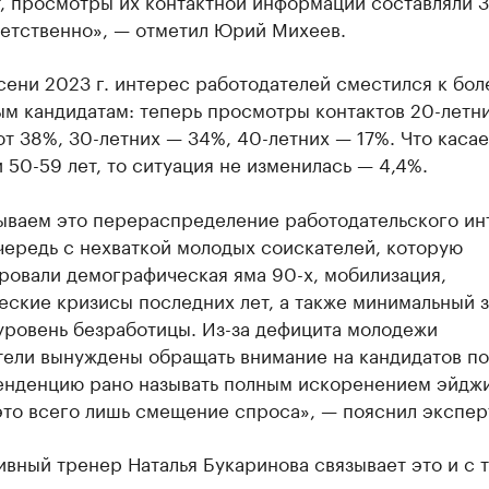
т, просмотры их контактной информации составляли 
ветственно», — отметил Юрий Михеев.
сени 2023 г. интерес работодателей сместился к бол
ым кандидатам: теперь просмотры контактов 20-летн
т 38%, 30-летних — 34%, 40-летних — 17%. Что касае
 50-59 лет, то ситуация не изменилась — 4,4%.
ываем это перераспределение работодательского ин
чередь с нехваткой молодых соискателей, которую
ровали демографическая яма 90-х, мобилизация,
ские кризисы последних лет, а также минимальный з
уровень безработицы. Из-за дефицита молодежи
тели вынуждены обращать внимание на кандидатов п
енденцию рано называть полным искоренением эйджи
это всего лишь смещение спроса», — пояснил экспер
вный тренер Наталья Букаринова связывает это и с т