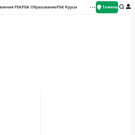
Тюмень
вления РБК
РБК Образование
РБК Курсы
рейтинги
Франшизы
Газета
Спецпроекты СПб
ты