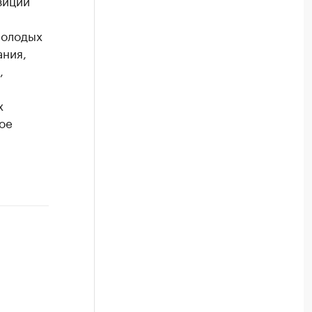
зиции
молодых
ания,
,
х
ое