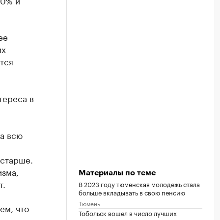
30% и
ее
их
тся
тереса в
а всю
остарше.
зма,
Материалы по теме
т.
В 2023 году тюменская молодежь стала
больше вкладывать в свою пенсию
Тюмень
ем, что
Тобольск вошел в число лучших