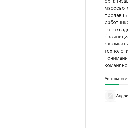
организа
массового
продавцы 
работник
переклады
безынициа
развиват
технологи
понимание
командно
Авторы
Теги
Андре