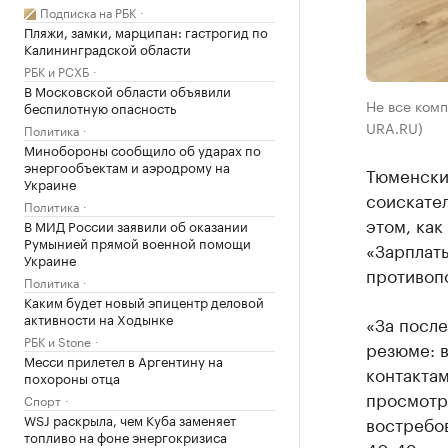
Подписка на РБК
Пляжи, замки, марципан: гастрогид по
Калининградской области
РБК и РСХБ
В Московской области объявили
Не все комп
беспилотную опасность
URA.RU)
Политика
Минобороны сообщило об ударах по
энергообъектам и аэродрому на
Тюменски
Украине
соискате
Политика
этом, как
В МИД России заявили об оказании
Румынией прямой военной помощи
«Зарплаты
Украине
противоп
Политика
Каким будет новый эпицентр деловой
активности на Ходынке
«За после
РБК и Stone
резюме: в
Месси прилетел в Аргентину на
контактам
похороны отца
просмотро
Спорт
WSJ раскрыла, чем Куба заменяет
востребов
топливо на фоне энергокризиса