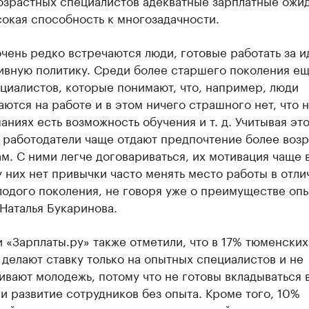
озрастных специалистов адекватные зарплатные ожи
окая способность к многозадачности.
чень редко встречаются люди, готовые работать за и
ивную политику. Среди более старшего поколения е
циалистов, которые понимают, что, например, люди
ются на работе и в этом ничего страшного нет, что н
аниях есть возможность обучения и т. д. Учитывая эт
, работодатели чаще отдают предпочтение более воз
м. С ними легче договариваться, их мотивация чаще 
у них нет привычки часто менять место работы в отли
одого поколения, не говоря уже о преимуществе опы
Наталья Букаринова.
 «Зарплаты.ру» также отметили, что в 17% тюменских
делают ставку только на опытных специалистов и не
вают молодежь, потому что не готовы вкладываться 
и развитие сотрудников без опыта. Кроме того, 10%