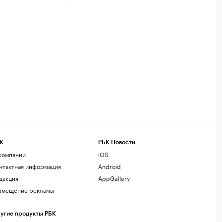
К
РБК Новости
компании
iOS
нтактная информация
Android
дакция
AppGallery
змещение рекламы
угие продукты РБК