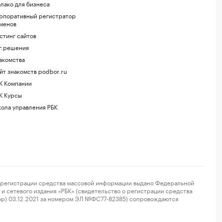
лако для бизнеса
рпоративный регистратор
менов
стинг сайтов
г.решения
акомства
йт знакомств podbor.ru
К Компании
К Курсы
ола управления РБК
регистрации средства массовой информации выдано Федеральной
и сетевого издания «РБК» (свидетельство о регистрации средства
ор) 03.12.2021 за номером ЭЛ №ФС77-82385) сопровождаются