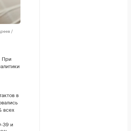
реев /
. При
налитики
тактов в
овались
% всех
-39 и