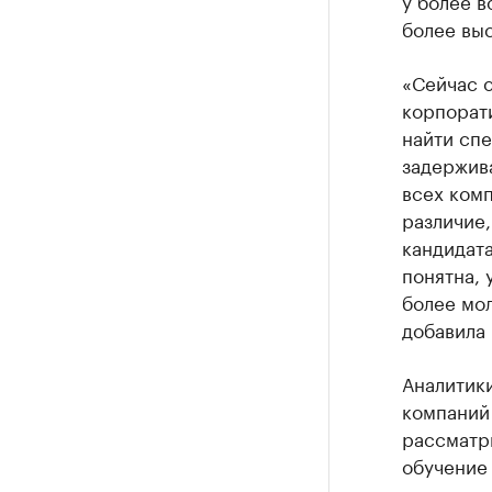
у более в
более выс
«Сейчас о
корпорат
найти спе
задержива
всех комп
различие
кандидата
понятна, 
более мол
добавила 
Аналитики
компаний 
рассматри
обучение 