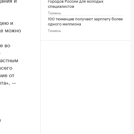
дания и
городов России для молодых
специалистов
Тюмень
100 тюменцев получают зарплату более
дею и
одного миллиона
ще можно
Тюмень
е во
о
растным
всего
чие от
та», —
в