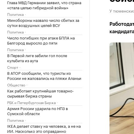
Глава МВД Германии заявил, что страна
«стала целью гибридной войны»
У тюменски
Политика
Минобороны назвало число сбитых за
Работода
сутки воздушных целей ВСУ
Политика
кандидат
Число погибших при атаке БПЛА на
Белгород выросло до пяти
Политика
В Первой лиге забили гол после
кульбита из аута
Спорт
В АТОР сообщили, что туристы из
России не жаловались на пляжи Аланьи
Общество
Как работает крупнейшая товарно-
сырьевая биржа страны
РБК и Петербургская Биржа
Армия России ударила по НПЗ в
Сумской области
Политика
IKEA делает ставку на человека, а не на
ИИ. Насколько это оправданно