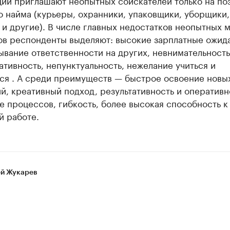
ций приглашают неопытных соискателей только на по
 найма (курьеры, охранники, упаковщики, уборщики,
и другие). В числе главных недостатков неопытных 
ов респонденты выделяют: высокие зарплатные ожид
вание ответственности на других, невнимательность
тивность, непунктуальность, нежелание учиться и
ься . А среди преимуществ — быстрое освоение новы
й, креативный подход, результативность и оперативн
 процессов, гибкость, более высокая способность к
й работе.
й Жукарев