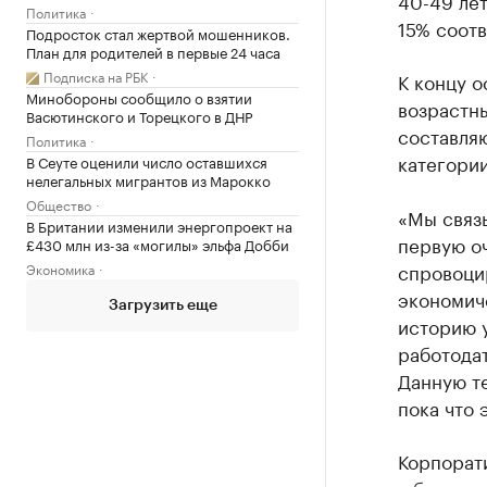
40-49 ле
Политика
15% соот
Подросток стал жертвой мошенников.
План для родителей в первые 24 часа
Подписка на РБК
К концу о
Минобороны сообщило о взятии
возрастн
Васютинского и Торецкого в ДНР
составляю
Политика
категории
В Сеуте оценили число оставшихся
нелегальных мигрантов из Марокко
Общество
«Мы связ
В Британии изменили энергопроект на
первую о
£430 млн из-за «могилы» эльфа Добби
спровоци
Экономика
экономиче
Загрузить еще
историю 
работода
Данную т
пока что 
Корпорати