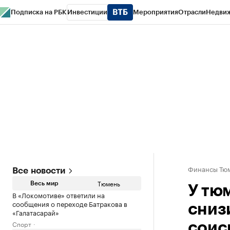
Подписка на РБК
Инвестиции
Мероприятия
Отрасли
Недви
РБК Life
Тренды
Визионеры
Национальные проекты
Город
Стиль
Кр
Конференции СПб
Спецпроекты
Проверка контрагентов
Политика
Финансы Тюм
Все новости
Тюмень
Весь мир
У тю
В «Локомотиве» ответили на
сообщения о переходе Батракова в
сниз
«Галатасарай»
Спорт
соис