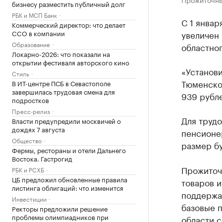
бизнесу разместить публичный долг
РБК и МСП Банк
С 1 янва
Коммерческий директор: что делает
CCO в компании
увеличен 
Образование
областног
Локарно-2026: что показали на
открытии фестиваля авторского кино
«Установи
Стиль
Тюменской
В ИТ-центре ПСБ в Севастополе
завершилась трудовая смена для
939 рубле
подростков
Пресс-релиз
Для трудо
Власти предупредили москвичей о
дождях 7 августа
пенсионер
Общество
размер бу
Фермы, рестораны и отели Дальнего
Востока. Гастрогид
Прожиточ
РБК и РСХБ
ЦБ предложил обновленные правила
товаров и
листинга облигаций: что изменится
поддержа
Инвестиции
базовые 
Ректоры предложили решение
проблемы олимпиадников при
области с