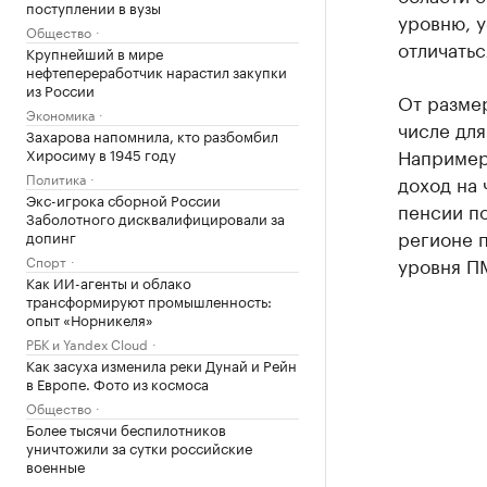
поступлении в вузы
уровню, у
Общество
отличатьс
Крупнейший в мире
нефтепереработчик нарастил закупки
из России
От разме
Экономика
числе для
Захарова напомнила, кто разбомбил
Например,
Хиросиму в 1945 году
Политика
доход на 
Экс-игрока сборной России
пенсии по
Заболотного дисквалифицировали за
регионе п
допинг
Спорт
уровня П
Как ИИ-агенты и облако
трансформируют промышленность:
опыт «Норникеля»
РБК и Yandex Cloud
Как засуха изменила реки Дунай и Рейн
в Европе. Фото из космоса
Общество
Более тысячи беспилотников
уничтожили за сутки российские
военные