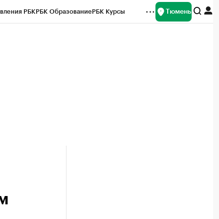
Тюмень
вления РБК
РБК Образование
РБК Курсы
рейтинги
Франшизы
Газета
Спецпроекты СПб
ты
м