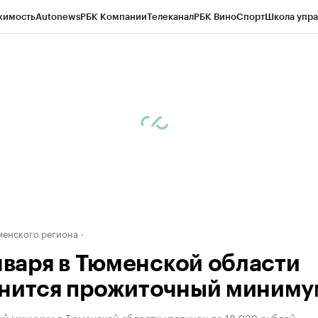
жимость
Autonews
РБК Компании
Телеканал
РБК Вино
Спорт
Школа упра
ипто
РБК Бизнес-среда
Дискуссионный клуб
Исследования
Кредитные 
Экономика
Бизнес
Технологии и медиа
Финансы
Рынок наличной валю
енского региона
января в Тюменской области
нится прожиточный миниму
й минимум в Тюменской области увеличен до 18 939 рублей