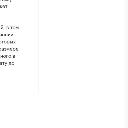
жет
й, в том
чении.
которых
 размере
ного в
ату до