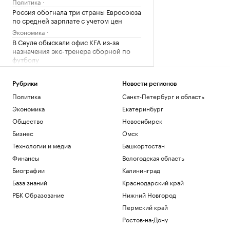
Политика
Россия обогнала три страны Евросоюза
по средней зарплате с учетом цен
Экономика
В Сеуле обыскали офис KFA из-за
назначения экс-тренера сборной по
футболу
Спорт
Московская школьница, набравшая
Рубрики
Новости регионов
500 баллов на ЕГЭ, поступила в МФТИ
Политика
Санкт-Петербург и область
Общество
Экономика
Екатеринбург
В Уганде местную звезду футбола
избили до смерти во время ограбления
Общество
Новосибирск
Спорт
Бизнес
Омск
Финансы после 60: ошибки, которые
Технологии и медиа
Башкортостан
стоят дорого
Финансы
Вологодская область
РБК Компании
Биографии
Калининград
Загрузить еще
База знаний
Краснодарский край
РБК Образование
Нижний Новгород
Пермский край
Ростов-на-Дону