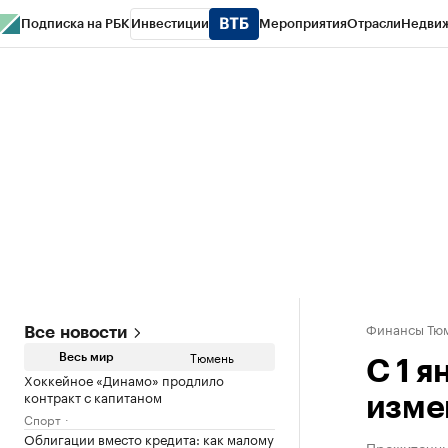
Подписка на РБК
Инвестиции
Мероприятия
Отрасли
Недви
РБК Life
Тренды
Визионеры
Национальные проекты
Город
Стиль
Кр
Конференции СПб
Спецпроекты
Проверка контрагентов
Политика
Финансы Тюм
Все новости
Тюмень
Весь мир
С 1 
Хоккейное «Динамо» продлило
контракт с капитаном
изме
Спорт
Облигации вместо кредита: как малому
Прожиточны