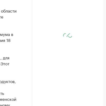
 области
те
имума в
ия 18
, для
 Этот
одуктов,
ть
юменской
ьному