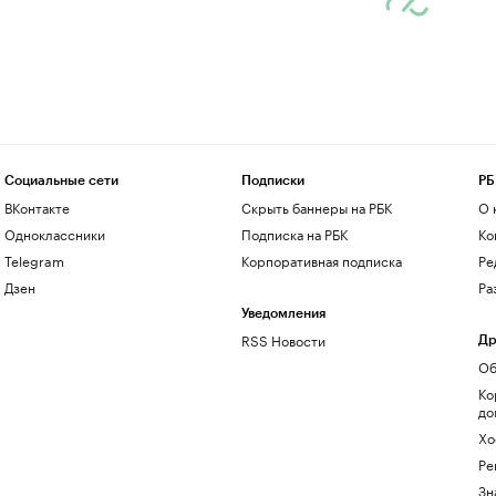
Социальные сети
Подписки
РБ
ВКонтакте
Скрыть баннеры на РБК
О 
Одноклассники
Подписка на РБК
Ко
Telegram
Корпоративная подписка
Ре
Дзен
Ра
Уведомления
RSS Новости
Др
Об
Ко
до
Хо
Ре
Зн