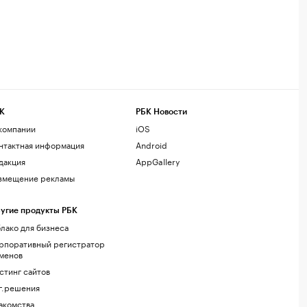
К
РБК Новости
компании
iOS
нтактная информация
Android
дакция
AppGallery
змещение рекламы
угие продукты РБК
лако для бизнеса
рпоративный регистратор
менов
стинг сайтов
г.решения
акомства