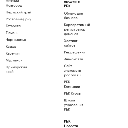
Нижний
продукты
Новгород
РБК
Пермский край
Облако для
бизнеса
Ростов-на-Дону
Корпоративный
Татарстан
регистратор
Тюмень
доменов
Черноземье
Хостинг
сайтов
Кавказ
Рег.решения
Карелия
Знакомства
Мурманск
Сайт
Приморский
знакомств
край
podbor.ru
РБК
Компании
РБК Курсы
Школа
управления
РБК
РБК
Новости