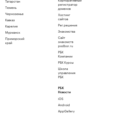
Татарстан
регистратор
Тюмень
доменов
Черноземье
Хостинг
сайтов
Кавказ
Рег.решения
Карелия
Знакомства
Мурманск
Сайт
Приморский
знакомств
край
podbor.ru
РБК
Компании
РБК Курсы
Школа
управления
РБК
РБК
Новости
iOS
Android
AppGallery