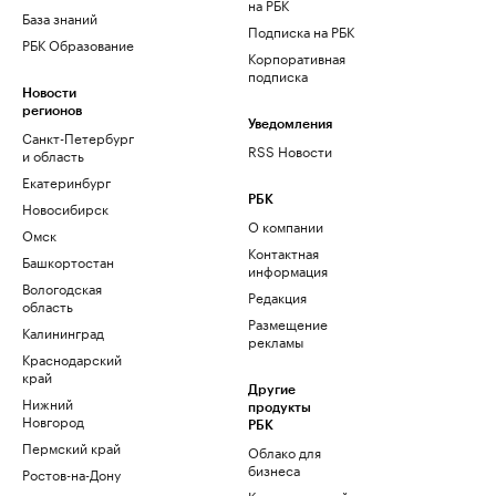
на РБК
База знаний
Подписка на РБК
РБК Образование
Корпоративная
подписка
Новости
регионов
Уведомления
Санкт-Петербург
RSS Новости
и область
Екатеринбург
РБК
Новосибирск
О компании
Омск
Контактная
Башкортостан
информация
Вологодская
Редакция
область
Размещение
Калининград
рекламы
Краснодарский
край
Другие
Нижний
продукты
Новгород
РБК
Пермский край
Облако для
бизнеса
Ростов-на-Дону
Корпоративный