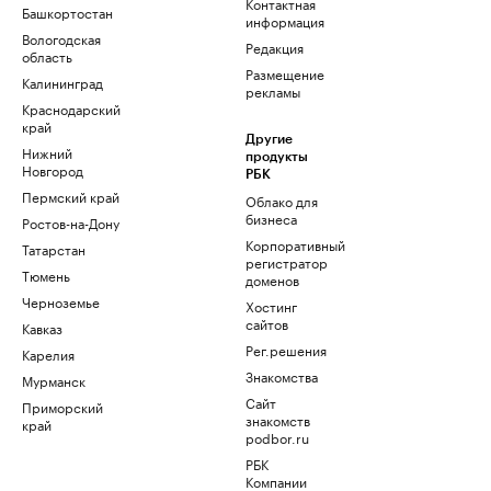
Контактная
Башкортостан
информация
Вологодская
Редакция
область
Размещение
Калининград
рекламы
Краснодарский
край
Другие
Нижний
продукты
Новгород
РБК
Пермский край
Облако для
бизнеса
Ростов-на-Дону
Корпоративный
Татарстан
регистратор
Тюмень
доменов
Черноземье
Хостинг
сайтов
Кавказ
Рег.решения
Карелия
Знакомства
Мурманск
Сайт
Приморский
знакомств
край
podbor.ru
РБК
Компании