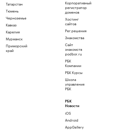
Корпоративный
Татарстан
регистратор
Тюмень
доменов
Черноземье
Хостинг
сайтов
Кавказ
Рег.решения
Карелия
Знакомства
Мурманск
Сайт
Приморский
знакомств
край
podbor.ru
РБК
Компании
РБК Курсы
Школа
управления
РБК
РБК
Новости
iOS
Android
AppGallery