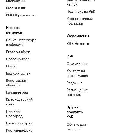
Биографии
на РБК
База знаний
Подписка на РБК
РБК Образование
Корпоративная
подписка
Новости
регионов
Уведомления
Санкт-Петербург
RSS Новости
и область
Екатеринбург
РБК
Новосибирск
О компании
Омск
Контактная
Башкортостан
информация
Вологодская
Редакция
область
Размещение
Калининград
рекламы
Краснодарский
край
Другие
Нижний
продукты
Новгород
РБК
Пермский край
Облако для
бизнеса
Ростов-на-Дону