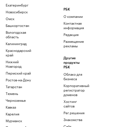
Екатеринбург
РБК
Новосибирск
О компании
Омск
Контактная
Башкортостан
информация
Вологодская
Редакция
область
Размещение
Калининград
рекламы
Краснодарский
край
Другие
Нижний
продукты
Новгород
РБК
Пермский край
Облако для
бизнеса
Ростов-на-Дону
Корпоративный
Татарстан
регистратор
Тюмень
доменов
Черноземье
Хостинг
сайтов
Кавказ
Рег.решения
Карелия
Знакомства
Мурманск
Сайт