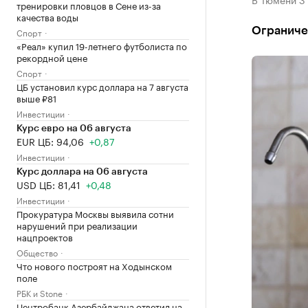
тренировки пловцов в Сене из-за
качества воды
Ограниче
Спорт
«Реал» купил 19-летнего футболиста по
рекордной цене
Спорт
ЦБ установил курс доллара на 7 августа
выше ₽81
Инвестиции
Курс евро на 06 августа
EUR ЦБ: 94,06
+0,87
Инвестиции
Курс доллара на 06 августа
USD ЦБ: 81,41
+0,48
Инвестиции
Прокуратура Москвы выявила сотни
нарушений при реализации
нацпроектов
Общество
Что нового построят на Ходынском
поле
РБК и Stone
Центробанк Азербайджана ответил на