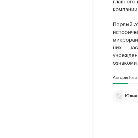
главного
компании
Первый э
историчес
микрорайо
них — ча
учрежден
ознакоми
Авторы
Теги
Юлия 