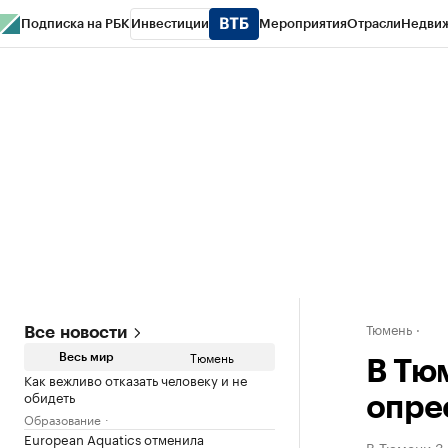
Подписка на РБК
Инвестиции
Мероприятия
Отрасли
Недви
РБК Life
Тренды
Визионеры
Национальные проекты
Город
Стиль
Кр
Конференции СПб
Спецпроекты
Проверка контрагентов
Политика
Тюмень
Все новости
Тюмень
Весь мир
В Тю
Как вежливо отказать человеку и не
обидеть
опре
Образование
European Aquatics отменила
В Тюмени 3 