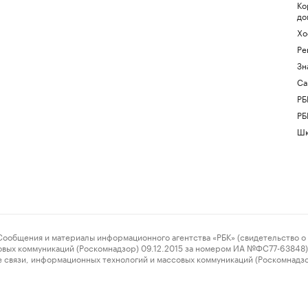
Ко
до
Хо
Ре
Зн
Са
РБ
РБ
Шк
ения и материалы информационного агентства «РБК» (свидетельство о 
овых коммуникаций (Роскомнадзор) 09.12.2015 за номером ИА №ФС77-63848) 
 связи, информационных технологий и массовых коммуникаций (Роскомнадз