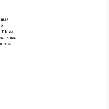
ивая
ые
118 из
ипальные
можно