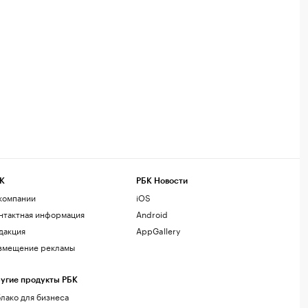
К
РБК Новости
компании
iOS
нтактная информация
Android
дакция
AppGallery
змещение рекламы
угие продукты РБК
лако для бизнеса