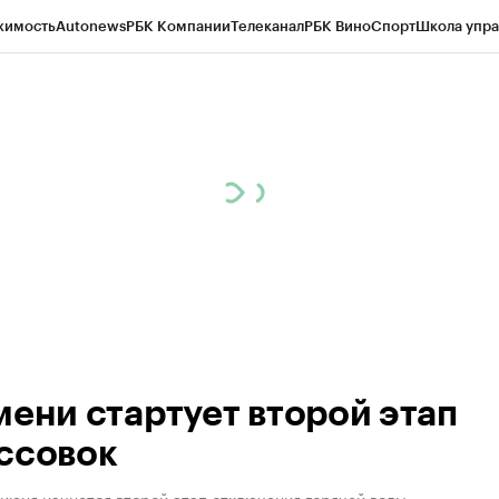
жимость
Autonews
РБК Компании
Телеканал
РБК Вино
Спорт
Школа упра
ипто
РБК Бизнес-среда
Дискуссионный клуб
Исследования
Кредитные 
Экономика
Бизнес
Технологии и медиа
Финансы
Рынок наличной валю
мени стартует второй этап
ссовок
июня начнется второй этап отключения горячей воды