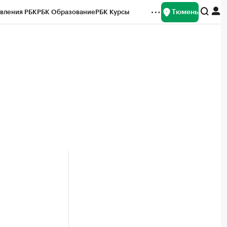
Тюмень
вления РБК
РБК Образование
РБК Курсы
рейтинги
Франшизы
Газета
Спецпроекты СПб
ты