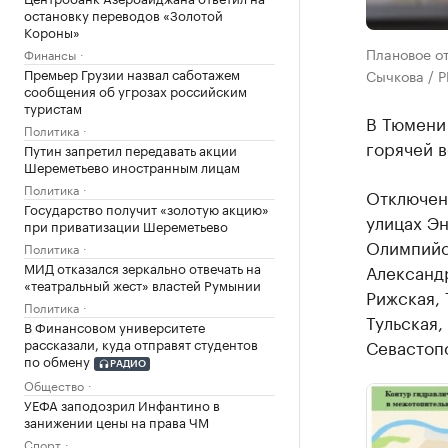
остановку переводов «Золотой
Короны»
Плановое от
Финансы
Премьер Грузии назвал саботажем
Сычкова / 
сообщения об угрозах российским
туристам
В Тюмени 
Политика
горячей в
Путин запретил передавать акции
Шереметьево иностранным лицам
Политика
Отключен
Государство получит «золотую акцию»
улицах Эн
при приватизации Шереметьево
Олимпийс
Политика
МИД отказался зеркально отвечать на
Александр
«театральный жест» властей Румынии
Рижская, 
Политика
Тульская,
В Финансовом университете
рассказали, куда отправят студентов
Севастоп
по обмену
РАДИО
Общество
УЕФА заподозрил Инфантино в
занижении цены на права ЧМ
Спорт