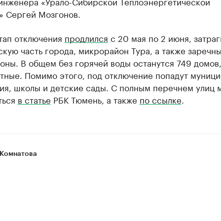
 инженера «Урало-Сибирской Теплоэнергетической
» Сергей Мозгонов.
тап отключения
продлился
с 20 мая по 2 июня, затраг
кую часть города, микрорайон Тура, а также заречн
ны. В общем без горячей воды останутся 749 домов, 
стные. Помимо этого, под отключение попадут муниц
ия, школы и детские сады. С полным перечнем улиц 
ться
в статье
РБК Тюмень, а также
по ссылке
.
Комнатова