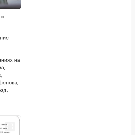
на
ение
аниях на
а,
,
фенова,
зд,