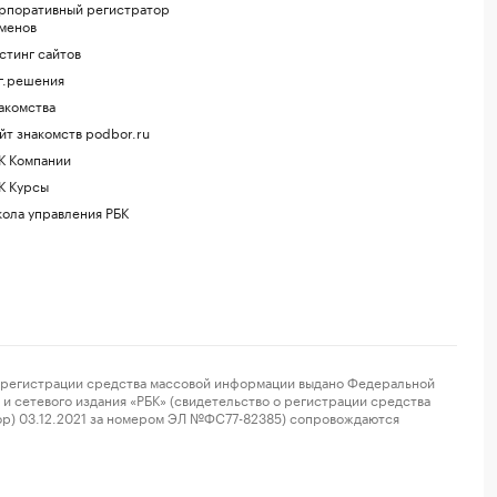
рпоративный регистратор
менов
стинг сайтов
г.решения
акомства
йт знакомств podbor.ru
К Компании
К Курсы
ола управления РБК
регистрации средства массовой информации выдано Федеральной
и сетевого издания «РБК» (свидетельство о регистрации средства
ор) 03.12.2021 за номером ЭЛ №ФС77-82385) сопровождаются