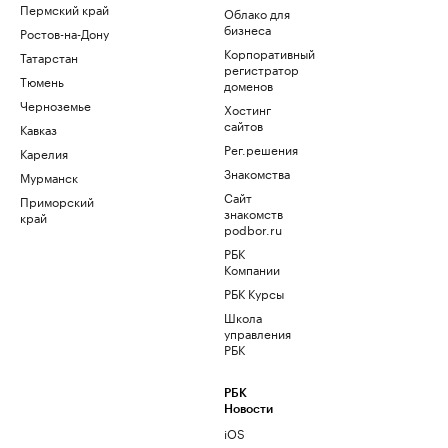
Пермский край
Облако для
бизнеса
Ростов-на-Дону
Корпоративный
Татарстан
регистратор
Тюмень
доменов
Черноземье
Хостинг
сайтов
Кавказ
Рег.решения
Карелия
Знакомства
Мурманск
Сайт
Приморский
знакомств
край
podbor.ru
РБК
Компании
РБК Курсы
Школа
управления
РБК
РБК
Новости
iOS