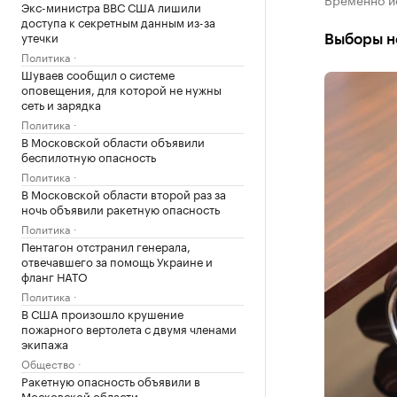
Экс-министра ВВС США лишили
доступа к секретным данным из-за
утечки
Выборы н
Политика
Шуваев сообщил о системе
оповещения, для которой не нужны
сеть и зарядка
Политика
В Московской области объявили
беспилотную опасность
Политика
В Московской области второй раз за
ночь объявили ракетную опасность
Политика
Пентагон отстранил генерала,
отвечавшего за помощь Украине и
фланг НАТО
Политика
В США произошло крушение
пожарного вертолета с двумя членами
экипажа
Общество
Ракетную опасность объявили в
Московской области