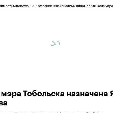
жимость
Autonews
РБК Компании
Телеканал
РБК Вино
Спорт
Школа упра
ипто
РБК Бизнес-среда
Дискуссионный клуб
Исследования
Кредитные 
Экономика
Бизнес
Технологии и медиа
Финансы
Рынок наличной валю
 мэра Тобольска назначена 
ва
сполняющим обязанности главы Тобольска стала Яна Зубова