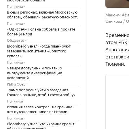
Политика
В семи регионах, включая Московскую
Максим Афан
область, объявили ракетную опасность
Сычкова / U
Политика
«Одиссея» Нолана собрала в прокате
более $1 млрд
Временно 
Общество
этом РБК
Bloomberg узнал, когда планируют
Анастасия
завершить испытания «Золотого
отставкой
купола»
Политика
Тюмени.
Четыре доступных и понятных
инструмента диверсификации
накоплений
РБК и Сбер
Трамп попросил уйти с заседания
Госдепа раньше, чтобы «вести войну»
Политика
Испания ввела контроль на границе
для путешественников из Италии
Политика
Bloomberg узнал, что Украине грозит
обвал экспорта зерна