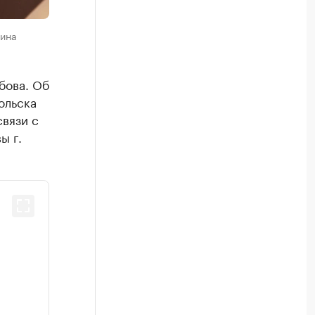
рина
бова. Об
ольска
вязи с
ы г.