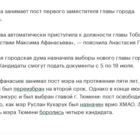
а занимает пост первого заместителя главы города
.
ва автоматически приступила к должности главы Тоб
ствии Максима Афанасьева», — пояснила Анастасия Г
я городская дума назначила выборы нового главы го
Кандидаты смогут подать документы с 5 по 19 июля.
анасьев занимал пост мэра на протяжении пяти лет,
н был
переизбран
на второй срок. Однако в конце ию
нкурс и был выбран главой г. Тюмени: пост освобод
о, как мэр Руслан Кухарук был
назначен
врио ХМАО. 
ь мэра Тюмени
боролись
четыре кандидата.