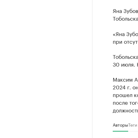
Яна Зубов
Тобольска
«Яна Зубо
при отсут
Тобольска
30 июля. 
Максим Аф
2024 г. о
прошел ко
после тог
должност
Авторы
Теги