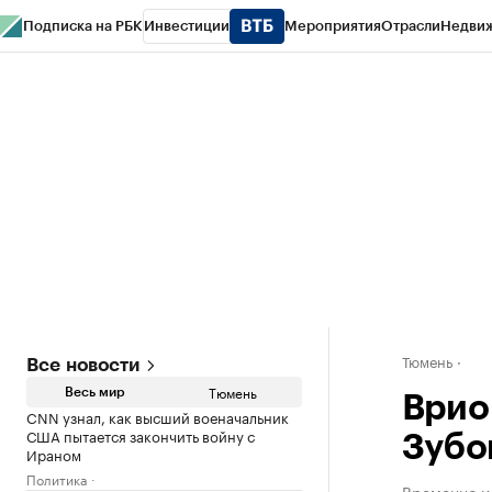
Подписка на РБК
Инвестиции
Мероприятия
Отрасли
Недви
РБК Life
Тренды
Визионеры
Национальные проекты
Город
Стиль
Кр
Конференции СПб
Спецпроекты
Проверка контрагентов
Политика
Тюмень
Все новости
Тюмень
Весь мир
Врио
CNN узнал, как высший военачальник
США пытается закончить войну с
Зубо
Ираном
Политика
Временно и