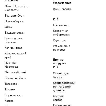
регионов
Уведомления
Санкт-Петербург
RSS Новости
и область
Екатеринбург
РБК
Новосибирск
О компании
Омск
Контактная
Башкортостан
информация
Вологодская
Редакция
область
Размещение
Калининград
рекламы
Краснодарский
край
Другие
Нижний
продукты
Новгород
РБК
Пермский край
Облако для
бизнеса
Ростов-на-Дону
Корпоративный
Татарстан
регистратор
Тюмень
доменов
Черноземье
Хостинг
сайтов
Кавказ
Рег.решения
Карелия