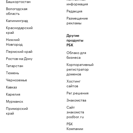
Башкортостан
информация
Вологодская
Редакция
область
Размещение
Калининград
рекламы
Краснодарский
край
Другие
Нижний
продукты
Новгород
РБК
Пермский край
Облако для
бизнеса
Ростов-на-Дону
Корпоративный
Татарстан
регистратор
Тюмень
доменов
Черноземье
Хостинг
сайтов
Кавказ
Рег.решения
Карелия
Знакомства
Мурманск
Сайт
Приморский
знакомств
край
podbor.ru
РБК
Компании