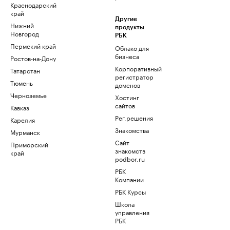
Краснодарский
край
Другие
Нижний
продукты
Новгород
РБК
Пермский край
Облако для
бизнеса
Ростов-на-Дону
Корпоративный
Татарстан
регистратор
Тюмень
доменов
Черноземье
Хостинг
сайтов
Кавказ
Рег.решения
Карелия
Знакомства
Мурманск
Сайт
Приморский
знакомств
край
podbor.ru
РБК
Компании
РБК Курсы
Школа
управления
РБК