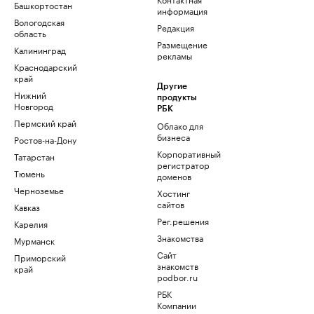
Башкортостан
информация
Вологодская
Редакция
область
Размещение
Калининград
рекламы
Краснодарский
край
Другие
Нижний
продукты
Новгород
РБК
Пермский край
Облако для
бизнеса
Ростов-на-Дону
Корпоративный
Татарстан
регистратор
Тюмень
доменов
Черноземье
Хостинг
сайтов
Кавказ
Рег.решения
Карелия
Знакомства
Мурманск
Сайт
Приморский
знакомств
край
podbor.ru
РБК
Компании