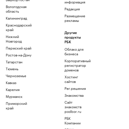
информация
Вологодская
Редакция
область
Размещение
Калининград
рекламы
Краснодарский
край
Другие
Нижний
продукты
Новгород
РБК
Пермский край
Облако для
бизнеса
Ростов-на-Дону
Корпоративный
Татарстан
регистратор
Тюмень
доменов
Черноземье
Хостинг
сайтов
Кавказ
Рег.решения
Карелия
Знакомства
Мурманск
Сайт
Приморский
знакомств
край
podbor.ru
РБК
Компании