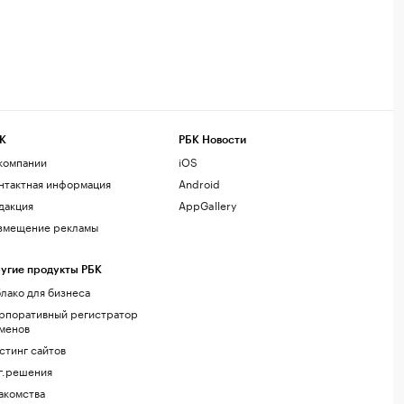
К
РБК Новости
компании
iOS
нтактная информация
Android
дакция
AppGallery
змещение рекламы
угие продукты РБК
лако для бизнеса
рпоративный регистратор
менов
стинг сайтов
г.решения
акомства