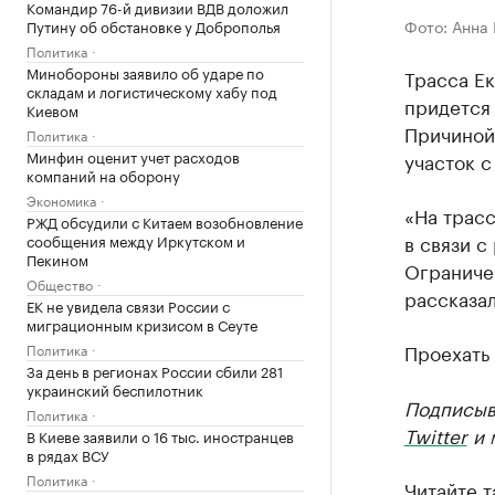
Командир 76-й дивизии ВДВ доложил
Фото: Анна
Путину об обстановке у Доброполья
Политика
Минобороны заявило об ударе по
Трасса Е
складам и логистическому хабу под
придется 
Киевом
Причиной
Политика
Минфин оценит учет расходов
участок с
компаний на оборону
Экономика
«На трасс
РЖД обсудили с Китаем возобновление
в связи с
сообщения между Иркутском и
Пекином
Ограничен
Общество
рассказал
ЕК не увидела связи России с
миграционным кризисом в Сеуте
Проехать
Политика
За день в регионах России сбили 281
украинский беспилотник
Подписыв
Политика
Twitter
и 
В Киеве заявили о 16 тыс. иностранцев
в рядах ВСУ
Политика
Читайте 