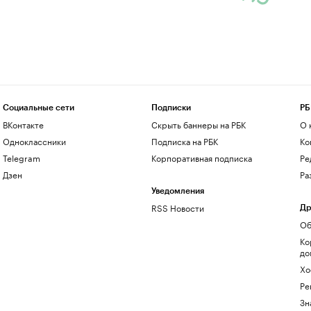
Социальные сети
Подписки
РБ
ВКонтакте
Скрыть баннеры на РБК
О 
Одноклассники
Подписка на РБК
Ко
Telegram
Корпоративная подписка
Ре
Дзен
Ра
Уведомления
RSS Новости
Др
Об
Ко
до
Хо
Ре
Зн