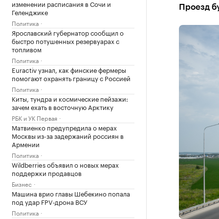
изменении расписания в Сочи и
Проезд б
Геленджике
Политика
Ярославский губернатор сообщил о
быстро потушенных резервуарах с
топливом
Политика
Euractiv узнал, как финские фермеры
помогают охранять границу с Россией
Политика
Киты, тундра и космические пейзажи:
зачем ехать в восточную Арктику
РБК и УК Первая
Матвиенко предупредила о мерах
Москвы из-за задержаний россиян в
Армении
Политика
Wildberries объявил о новых мерах
поддержки продавцов
Бизнес
Машина врио главы Шебекино попала
под удар FPV‑дрона ВСУ
Политика