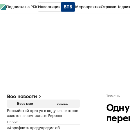
Подписка на РБК
Инвестиции
Мероприятия
Отрасли
Недви
РБК Life
Тренды
Визионеры
Национальные проекты
Город
Стиль
Кр
Конференции СПб
Спецпроекты
Проверка контрагентов
Политика
Тюмень
Все новости
Тюмень
Весь мир
Одну
Российский прыгун в воду взял второе
золото на чемпионате Европы
пере
Спорт
«Аэрофлот» предупредил об