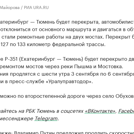
 Майорова / РИА URA.RU
катеринбург — Тюмень будет перекрыта, автомобилис
отклониться от основного маршрута и двигаться в об
 стали ремонтные работы на двух мостах. Перекрыт 
 127 по 133 километр федеральной трассы.
е Р-351 (Екатеринбург — Тюмень) будет перекрыто д
 ремонтом мостов через реки Пышма и Мостовка.
ия продлятся с шести утра 3 сентября по 6 сентябр
и в пресс-службе «Уралуправтодор».
 можно по второстепенной дороге через село Обухов
айтесь на РБК Тюмень в соцсетях
«ВКонтакте»
,
Faceb
мессенджере
Telegram
.
также:
Владимир Путин предложил продлить скоростн