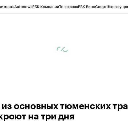
жимость
Autonews
РБК Компании
Телеканал
РБК Вино
Спорт
Школа упра
ипто
РБК Бизнес-среда
Дискуссионный клуб
Исследования
Кредитные 
Экономика
Бизнес
Технологии и медиа
Финансы
Рынок наличной валю
 из основных тюменских тр
кроют на три дня