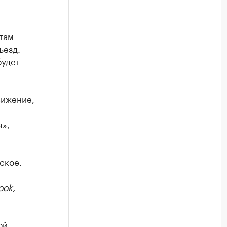
там
ъезд.
будет
вижение,
я», —
ское.
ook
,
ой