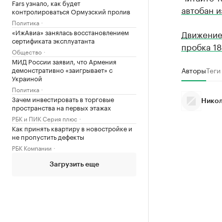
Fars узнало, как будет
автобан 
контролироваться Ормузский пролив
Политика
«ИжАвиа» занялась восстановлением
Движение
сертификата эксплуатанта
пробка 18
Общество
МИД России заявил, что Армения
демонстративно «заигрывает» с
Авторы
Теги
Украиной
Политика
Зачем инвестировать в торговые
Никол
пространства на первых этажах
РБК и ПИК Серия плюс
Как принять квартиру в новостройке и
не пропустить дефекты
РБК Компании
Загрузить еще