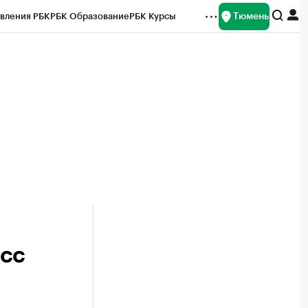
Тюмень
вления РБК
РБК Образование
РБК Курсы
рейтинги
Франшизы
Газета
Спецпроекты СПб
ты
асс