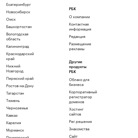
Екатеринбург
РБК
Новосибирск
О компании
Омск
Контактная
Башкортостан
информация
Вологодская
Редакция
область
Размещение
Калининград
рекламы
Краснодарский
край
Другие
Нижний
продукты
Новгород
РБК
Пермский край
Облако для
бизнеса
Ростов-на-Дону
Корпоративный
Татарстан
регистратор
Тюмень
доменов
Черноземье
Хостинг
сайтов
Кавказ
Рег.решения
Карелия
Знакомства
Мурманск
Сайт
Приморский