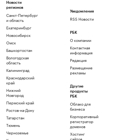
Новости
регионов
Уведомления
Санкт-Петербург
RSS Новости
и область
Екатеринбург
РБК
Новосибирск
О компании
Омск
Контактная
Башкортостан
информация
Вологодская
Редакция
область
Размещение
Калининград
рекламы
Краснодарский
край
Другие
Нижний
продукты
Новгород
РБК
Пермский край
Облако для
бизнеса
Ростов-на-Дону
Корпоративный
Татарстан
регистратор
Тюмень
доменов
Черноземье
Хостинг
сайтов
Кавказ