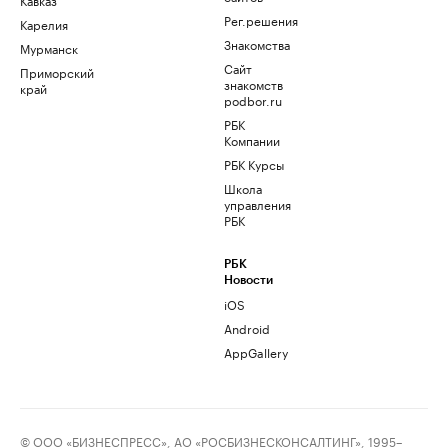
Рег.решения
Карелия
Знакомства
Мурманск
Сайт
Приморский
знакомств
край
podbor.ru
РБК
Компании
РБК Курсы
Школа
управления
РБК
РБК
Новости
iOS
Android
AppGallery
© ООО «БИЗНЕСПРЕСС», АО «РОСБИЗНЕСКОНСАЛТИНГ», 1995–