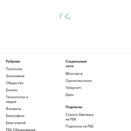
Рубрики
Социальные
сети
Политика
ВКонтакте
Экономика
Одноклассники
Общество
Telegram
Бизнес
Дзен
Технологии и
медиа
Финансы
Подписки
Скрыть баннеры
Биографии
на РБК
База знаний
Подписка на РБК
РБК Образование