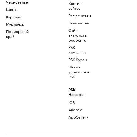
Черноземье
Хостинг
сайтов
Кавказ
Рег.решения
Карелия
Знакомства
Мурманск
Сайт
Приморский
знакомств
край
podbor.ru
РБК
Компании
РБК Курсы
Школа
управления
РБК
РБК
Новости
iOS
Android
AppGallery