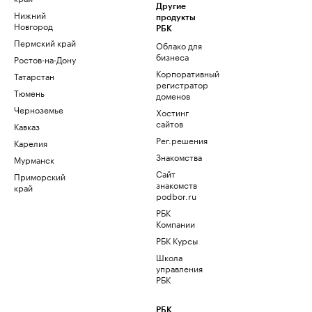
Другие
Нижний
продукты
Новгород
РБК
Пермский край
Облако для
бизнеса
Ростов-на-Дону
Корпоративный
Татарстан
регистратор
Тюмень
доменов
Черноземье
Хостинг
сайтов
Кавказ
Рег.решения
Карелия
Знакомства
Мурманск
Сайт
Приморский
знакомств
край
podbor.ru
РБК
Компании
РБК Курсы
Школа
управления
РБК
РБК