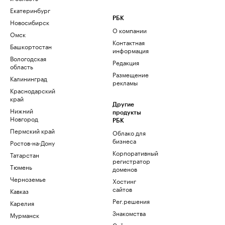
Екатеринбург
РБК
Новосибирск
О компании
Омск
Контактная
Башкортостан
информация
Вологодская
Редакция
область
Размещение
Калининград
рекламы
Краснодарский
край
Другие
Нижний
продукты
Новгород
РБК
Пермский край
Облако для
бизнеса
Ростов-на-Дону
Корпоративный
Татарстан
регистратор
Тюмень
доменов
Черноземье
Хостинг
сайтов
Кавказ
Рег.решения
Карелия
Знакомства
Мурманск
Сайт