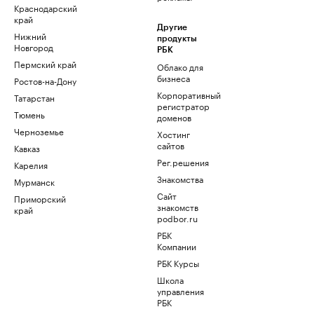
Краснодарский
край
Другие
Нижний
продукты
Новгород
РБК
Пермский край
Облако для
бизнеса
Ростов-на-Дону
Корпоративный
Татарстан
регистратор
Тюмень
доменов
Черноземье
Хостинг
сайтов
Кавказ
Рег.решения
Карелия
Знакомства
Мурманск
Сайт
Приморский
знакомств
край
podbor.ru
РБК
Компании
РБК Курсы
Школа
управления
РБК