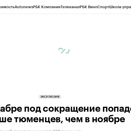
жимость
Autonews
РБК Компании
Телеканал
РБК Вино
Спорт
Школа упра
ипто
РБК Бизнес-среда
Дискуссионный клуб
Исследования
Кредитные 
Экономика
Бизнес
Технологии и медиа
Финансы
Рынок наличной валю
ЭКСКЛЮЗИВ
кабре под сокращение попад
ше тюменцев, чем в ноябре
да работодатели сократят 139 тюменцев