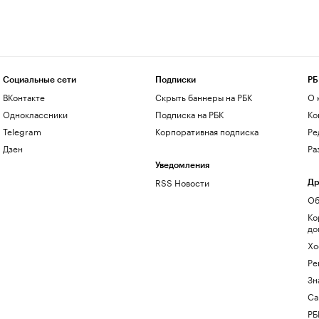
Социальные сети
Подписки
РБ
ВКонтакте
Скрыть баннеры на РБК
О 
Одноклассники
Подписка на РБК
Ко
Telegram
Корпоративная подписка
Ре
Дзен
Ра
Уведомления
RSS Новости
Др
Об
Ко
до
Хо
Ре
Зн
Са
РБ