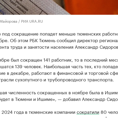
 Майорова / РИА URA.RU
е под сокращение попадет меньше тюменских работн
ябре. Об этом РБК Тюмень сообщил директор региона
нта труда и занятости населения Александр Сидоров
ябре был сокращен 141 работник, то в последний мес
шатся 139 человек. Наибольшая часть тех, кто попаде
е в декабре, работают в финансовой и торговой сфе
трасли сухопутного и трубопроводного транспорта.
шая численность сокращенных в ноябре была в Ишиме
будет в Тюмени и Ишиме», — добавил Александр Сидо
е 2024 года в тюменские компании
сократили
80 чело