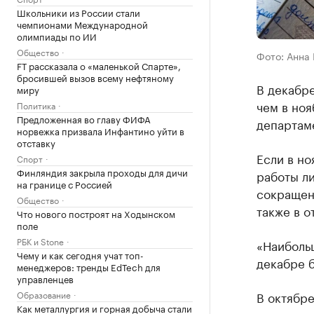
Школьники из России стали
чемпионами Международной
олимпиады по ИИ
Общество
Фото: Анна
FT рассказала о «маленькой Спарте»,
бросившей вызов всему нефтяному
В декабр
миру
чем в но
Политика
Предложенная во главу ФИФА
департаме
норвежка призвала Инфантино уйти в
отставку
Если в но
Спорт
Финляндия закрыла проходы для дичи
работы ли
на границе с Россией
сокращени
Общество
также в о
Что нового построят на Ходынском
поле
РБК и Stone
«Наиболь
Чему и как сегодня учат топ-
декабре 
менеджеров: тренды EdTech для
управленцев
Образование
В октябр
Как металлургия и горная добыча стали