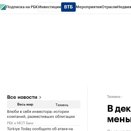
Подписка на РБК
Инвестиции
Мероприятия
Отрасли
Недви
РБК Life
Тренды
Визионеры
Национальные проекты
Город
Стиль
Кр
Конференции СПб
Спецпроекты
Проверка контрагентов
Политика
Тюмень
Все новости
Тюмень
Весь мир
В де
Влюби в себя инвестора: истории
компаний, разместивших облигации
мень
РБК и МСП Банк
Türkiye Today сообщило об атаке на
До конца го