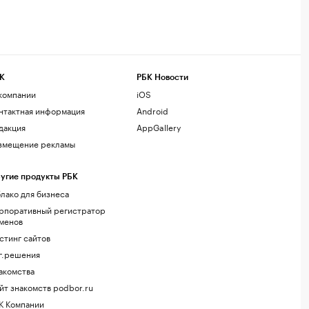
К
РБК Новости
компании
iOS
нтактная информация
Android
дакция
AppGallery
змещение рекламы
угие продукты РБК
лако для бизнеса
рпоративный регистратор
менов
стинг сайтов
г.решения
акомства
йт знакомств podbor.ru
К Компании