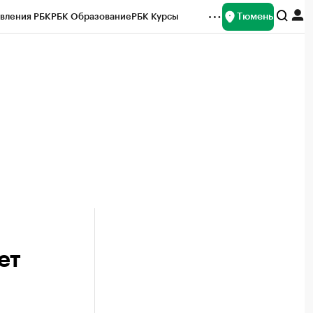
Тюмень
вления РБК
РБК Образование
РБК Курсы
рейтинги
Франшизы
Газета
Спецпроекты СПб
ты
ет