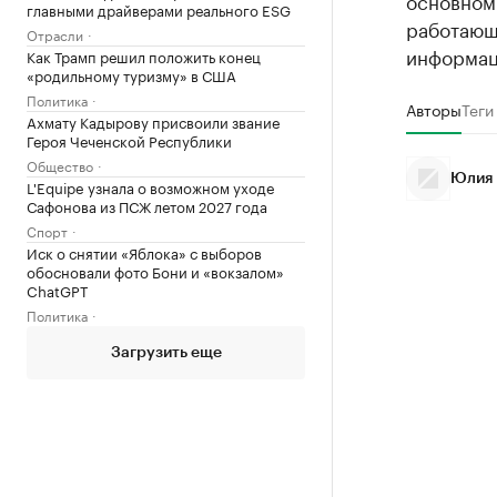
основном 
главными драйверами реального ESG
работающи
Отрасли
информац
Как Трамп решил положить конец
«родильному туризму» в США
Политика
Авторы
Теги
Ахмату Кадырову присвоили звание
Героя Чеченской Республики
Общество
Юлия 
L'Equipe узнала о возможном уходе
Сафонова из ПСЖ летом 2027 года
Спорт
Иск о снятии «Яблока» с выборов
обосновали фото Бони и «вокзалом»
ChatGPT
Политика
Загрузить еще