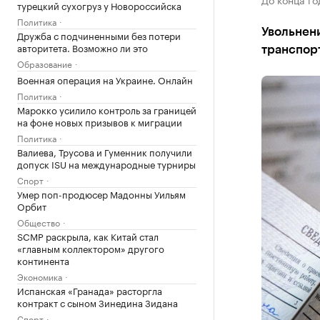
турецкий сухогруз у Новороссийска
Политика
Увольнени
Дружба с подчиненными без потери
авторитета. Возможно ли это
транспорт
Образование
Военная операция на Украине. Онлайн
Политика
Марокко усилило контроль за границей
на фоне новых призывов к миграции
Политика
Валиева, Трусова и Гуменник получили
допуск ISU на международные турниры
Спорт
Умер поп-продюсер Мадонны Уильям
Орбит
Общество
SCMP раскрыла, как Китай стал
«главным коллектором» другого
континента
Экономика
Испанская «Гранада» расторгла
контракт с сыном Зинедина Зидана
Спорт