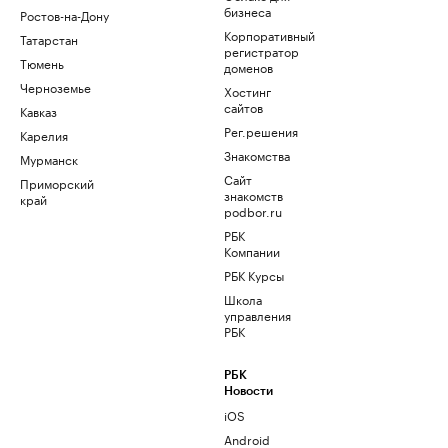
бизнеса
Ростов-на-Дону
Корпоративный
Татарстан
регистратор
Тюмень
доменов
Черноземье
Хостинг
сайтов
Кавказ
Рег.решения
Карелия
Знакомства
Мурманск
Сайт
Приморский
знакомств
край
podbor.ru
РБК
Компании
РБК Курсы
Школа
управления
РБК
РБК
Новости
iOS
Android