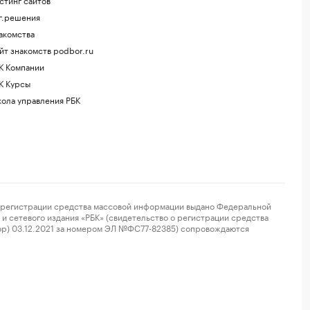
г.решения
акомства
йт знакомств podbor.ru
К Компании
К Курсы
ола управления РБК
регистрации средства массовой информации выдано Федеральной
и сетевого издания «РБК» (свидетельство о регистрации средства
ор) 03.12.2021 за номером ЭЛ №ФС77-82385) сопровождаются