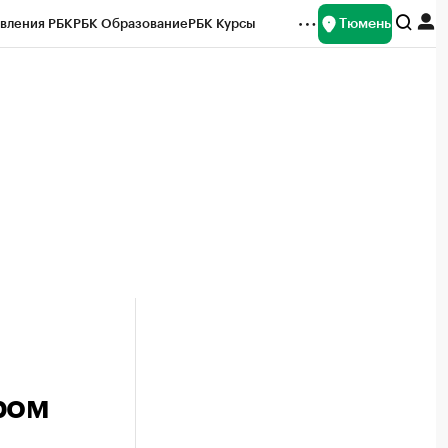
Тюмень
вления РБК
РБК Образование
РБК Курсы
рейтинги
Франшизы
Газета
Спецпроекты СПб
ты
ром