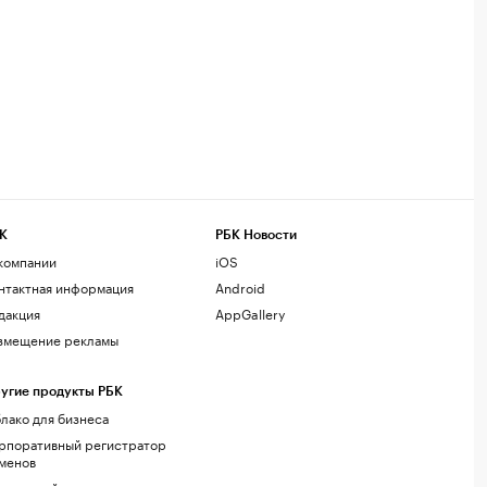
К
РБК Новости
компании
iOS
нтактная информация
Android
дакция
AppGallery
змещение рекламы
угие продукты РБК
лако для бизнеса
рпоративный регистратор
менов
стинг сайтов