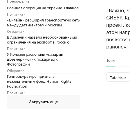
Пресс-релиз
Военная операция на Украине. Главное
«Важно, ч
Политика
СИБУР. Кр
«Билайн» расширил транспортную сеть
проект, 
между дата-центрами Москвы
этом напр
Отрасли
В Армении назвали необоснованными
появятся 
ограничения на экспорт в Россию
районе».
Политика
У Колизея раскопали «казармы
древнеримских пожарных».
Теги
Фотографии
Общество
Генпрокуратура признала
Тобольск
нежелательным фонд Human Rights
Foundation
Политика
Загрузить еще