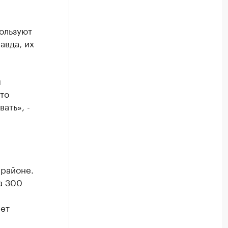
ользуют
авда, их
я
то
ать», -
районе.
а 300
ает