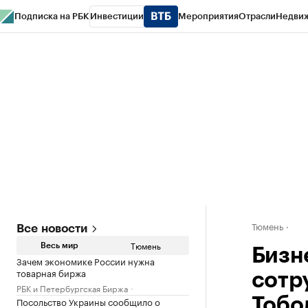
Подписка на РБК
Инвестиции
Мероприятия
Отрасли
Недви
РБК Life
Тренды
Визионеры
Национальные проекты
Город
Стиль
Кр
Конференции СПб
Спецпроекты
Проверка контрагентов
Политика
Тюмень
Все новости
Тюмень
Весь мир
Бизн
Зачем экономике России нужна
товарная биржа
сотр
РБК и Петербургская Биржа
Посольство Украины сообщило о
Тобо