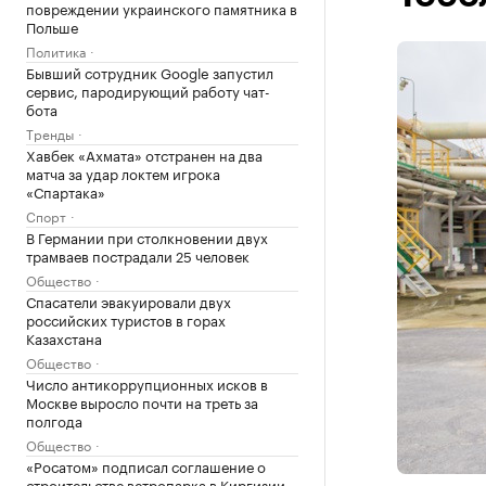
повреждении украинского памятника в
Польше
Политика
Бывший сотрудник Google запустил
сервис, пародирующий работу чат-
бота
Тренды
Хавбек «Ахмата» отстранен на два
матча за удар локтем игрока
«Спартака»
Спорт
В Германии при столкновении двух
трамваев пострадали 25 человек
Общество
Спасатели эвакуировали двух
российских туристов в горах
Казахстана
Общество
Число антикоррупционных исков в
Москве выросло почти на треть за
полгода
Общество
«Росатом» подписал соглашение о
строительстве ветропарка в Киргизии