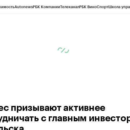
жимость
Autonews
РБК Компании
Телеканал
РБК Вино
Спорт
Школа упра
ипто
РБК Бизнес-среда
Дискуссионный клуб
Исследования
Кредитные 
Экономика
Бизнес
Технологии и медиа
Финансы
Рынок наличной валю
ес призывают активнее
удничать с главным инвесто
льска