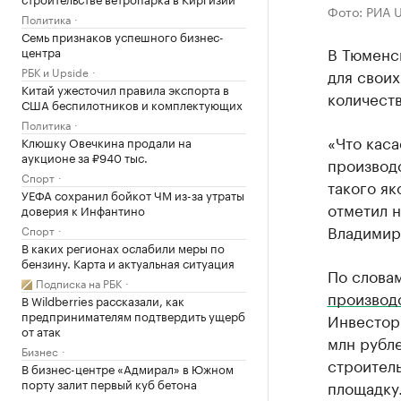
Фото: РИА 
Политика
Семь признаков успешного бизнес-
В Тюменс
центра
РБК и Upside
для своих
Китай ужесточил правила экспорта в
количеств
США беспилотников и комплектующих
Политика
«Что кас
Клюшку Овечкина продали на
аукционе за ₽940 тыс.
производ
Спорт
такого як
УЕФА сохранил бойкот ЧМ из-за утраты
отметил 
доверия к Инфантино
Владимир
Спорт
В каких регионах ослабили меры по
бензину. Карта и актуальная ситуация
По слова
Подписка на РБК
производ
В Wildberries рассказали, как
предпринимателям подтвердить ущерб
Инвестор
от атак
млн рубле
Бизнес
строитель
В бизнес-центре «Адмирал» в Южном
порту залит первый куб бетона
площадку