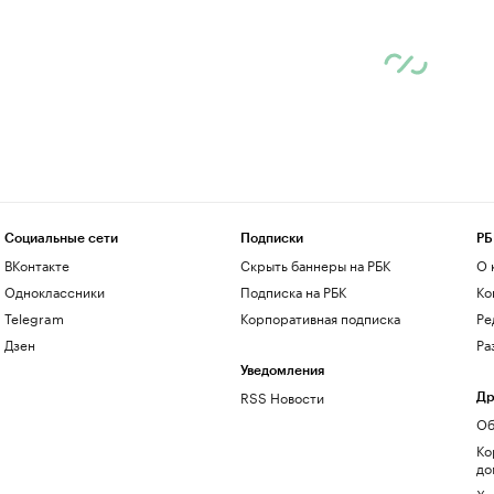
Социальные сети
Подписки
РБ
ВКонтакте
Скрыть баннеры на РБК
О 
Одноклассники
Подписка на РБК
Ко
Telegram
Корпоративная подписка
Ре
Дзен
Ра
Уведомления
RSS Новости
Др
Об
Ко
до
Хо