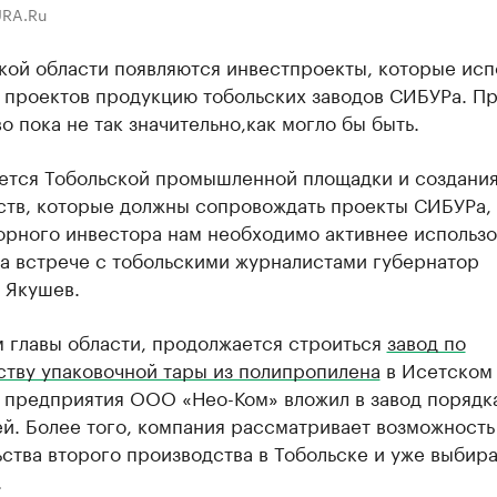
URA.Ru
кой области появляются инвестпроекты, которые исп
 проектов продукцию тобольских заводов СИБУРа. Пр
о пока не так значительно,как могло бы быть.
ается Тобольской промышленной площадки и создани
ств, которые должны сопровождать проекты СИБУРа, 
орного инвестора нам необходимо активнее использов
на встрече с тобольскими журналистами губернатор
 Якушев.
м главы области, продолжается строиться
завод по
ству упаковочной тары из полипропилена
в Исетском 
 предприятия ООО «Нео-Ком» вложил в завод порядк
й. Более того, компания рассматривает возможность
ства второго производства в Тобольске и уже выбир
.