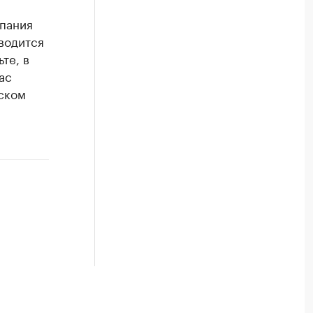
мпания
водится
ьте, в
ас
ском