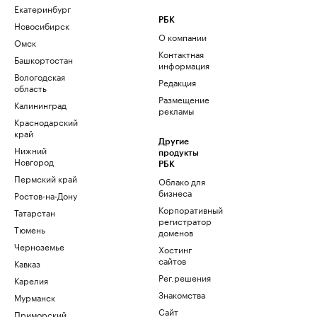
Екатеринбург
РБК
Новосибирск
О компании
Омск
Контактная
Башкортостан
информация
Вологодская
Редакция
область
Размещение
Калининград
рекламы
Краснодарский
край
Другие
Нижний
продукты
Новгород
РБК
Пермский край
Облако для
бизнеса
Ростов-на-Дону
Корпоративный
Татарстан
регистратор
Тюмень
доменов
Черноземье
Хостинг
сайтов
Кавказ
Рег.решения
Карелия
Знакомства
Мурманск
Сайт
Приморский