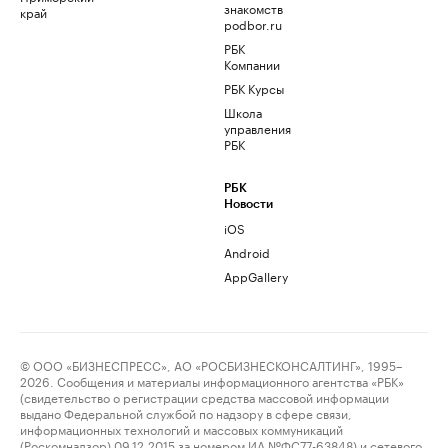
знакомств
край
podbor.ru
РБК
Компании
РБК Курсы
Школа
управления
РБК
РБК
Новости
iOS
Android
AppGallery
© ООО «БИЗНЕСПРЕСС», АО «РОСБИЗНЕСКОНСАЛТИНГ», 1995–
2026. Сообщения и материалы информационного агентства «РБК»
(свидетельство о регистрации средства массовой информации
выдано Федеральной службой по надзору в сфере связи,
информационных технологий и массовых коммуникаций
(Роскомнадзор) 09.12.2015 за номером ИА №ФС77-63848) и сетевого