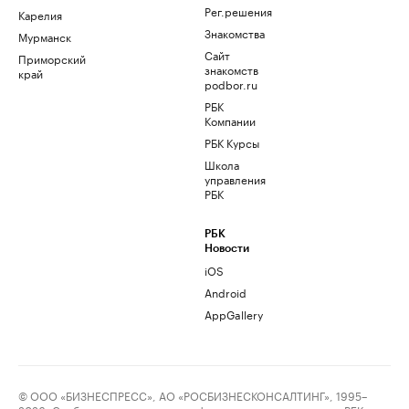
Рег.решения
Карелия
Знакомства
Мурманск
Сайт
Приморский
знакомств
край
podbor.ru
РБК
Компании
РБК Курсы
Школа
управления
РБК
РБК
Новости
iOS
Android
AppGallery
© ООО «БИЗНЕСПРЕСС», АО «РОСБИЗНЕСКОНСАЛТИНГ», 1995–