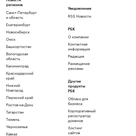
Новости
регионов
Уведомления
Санкт-Петербург
RSS Новости
и область
Екатеринбург
РБК
Новосибирск
О компании
Омск
Контактная
Башкортостан
информация
Вологодская
Редакция
область
Размещение
Калининград
рекламы
Краснодарский
край
Другие
Нижний
продукты
Новгород
РБК
Пермский край
Облако для
бизнеса
Ростов-на-Дону
Корпоративный
Татарстан
регистратор
Тюмень
доменов
Черноземье
Хостинг
сайтов
Кавказ