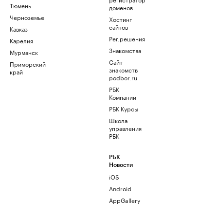
Тюмень
доменов
Черноземье
Хостинг
сайтов
Кавказ
Рег.решения
Карелия
Знакомства
Мурманск
Сайт
Приморский
знакомств
край
podbor.ru
РБК
Компании
РБК Курсы
Школа
управления
РБК
РБК
Новости
iOS
Android
AppGallery