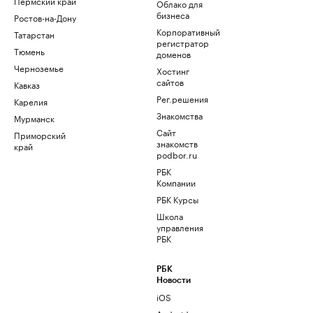
Пермский край
Облако для
бизнеса
Ростов-на-Дону
Корпоративный
Татарстан
регистратор
Тюмень
доменов
Черноземье
Хостинг
сайтов
Кавказ
Рег.решения
Карелия
Знакомства
Мурманск
Сайт
Приморский
знакомств
край
podbor.ru
РБК
Компании
РБК Курсы
Школа
управления
РБК
РБК
Новости
iOS