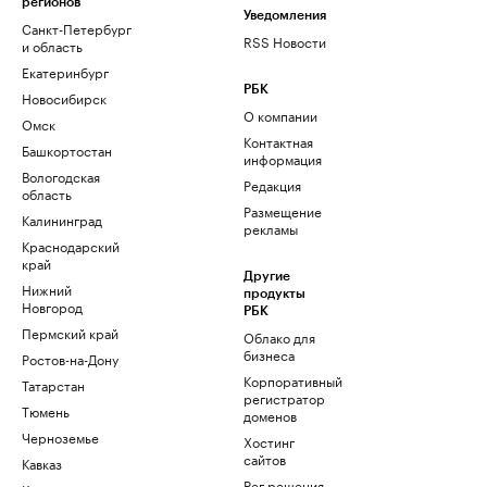
регионов
Уведомления
Санкт-Петербург
RSS Новости
и область
Екатеринбург
РБК
Новосибирск
О компании
Омск
Контактная
Башкортостан
информация
Вологодская
Редакция
область
Размещение
Калининград
рекламы
Краснодарский
край
Другие
Нижний
продукты
Новгород
РБК
Пермский край
Облако для
бизнеса
Ростов-на-Дону
Корпоративный
Татарстан
регистратор
Тюмень
доменов
Черноземье
Хостинг
сайтов
Кавказ
Рег.решения