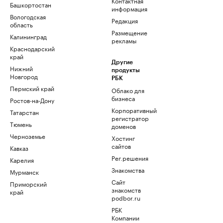
Контактная
Башкортостан
информация
Вологодская
Редакция
область
Размещение
Калининград
рекламы
Краснодарский
край
Другие
Нижний
продукты
Новгород
РБК
Пермский край
Облако для
бизнеса
Ростов-на-Дону
Корпоративный
Татарстан
регистратор
Тюмень
доменов
Черноземье
Хостинг
сайтов
Кавказ
Рег.решения
Карелия
Знакомства
Мурманск
Сайт
Приморский
знакомств
край
podbor.ru
РБК
Компании