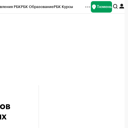
Тюмень
вления РБК
РБК Образование
РБК Курсы
рейтинги
Франшизы
Газета
Спецпроекты СПб
ты
ов
ых