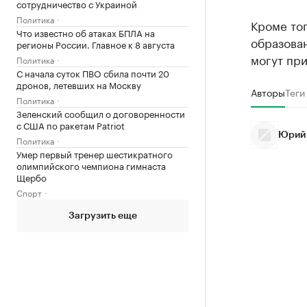
сотрудничество с Украиной
Политика
Кроме то
Что известно об атаках БПЛА на
образован
регионы России. Главное к 8 августа
могут при
Политика
С начала суток ПВО сбила почти 20
дронов, летевших на Москву
Авторы
Теги
Политика
Зеленский сообщил о договоренности
с США по ракетам Patriot
Юрий
Политика
Умер первый тренер шестикратного
олимпийского чемпиона гимнаста
Щербо
Спорт
Загрузить еще