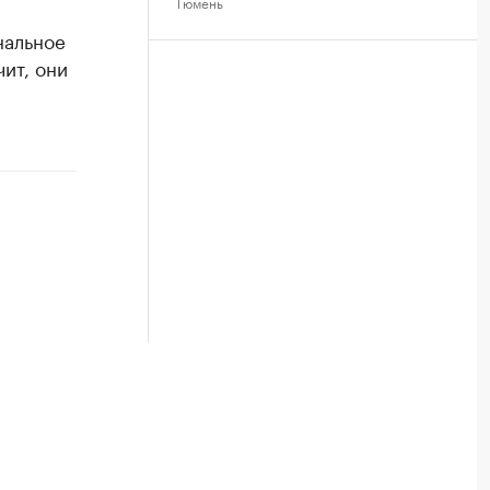
Тюмень
нальное
чит, они