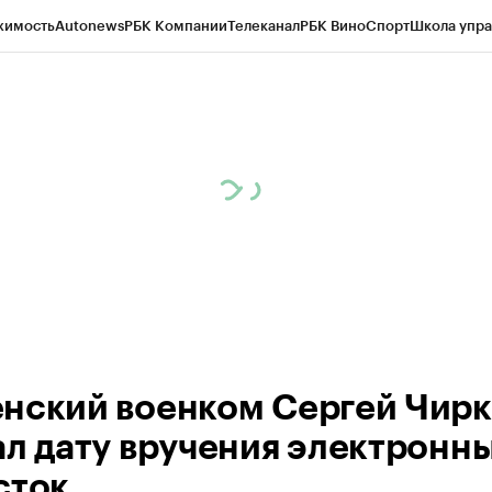
жимость
Autonews
РБК Компании
Телеканал
РБК Вино
Спорт
Школа упра
ипто
РБК Бизнес-среда
Дискуссионный клуб
Исследования
Кредитные 
Экономика
Бизнес
Технологии и медиа
Финансы
Рынок наличной валю
нский военком Сергей Чирк
ал дату вручения электронн
сток