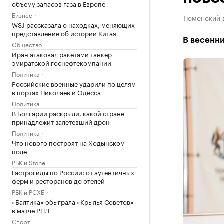
объему запасов газа в Европе
Бизнес
Тюменский 
WSJ рассказала о находках, меняющих
представление об истории Китая
В весенни
Общество
Иран атаковал ракетами танкер
эмиратской госнефтекомпании
Политика
Российские военные ударили по целям
в портах Николаев и Одесса
Политика
В Болгарии раскрыли, какой стране
принадлежит залетевший дрон
Политика
Что нового построят на Ходынском
поле
РБК и Stone
Гастрогиды по России: от аутентичных
ферм и ресторанов до отелей
РБК и РСХБ
«Балтика» обыграла «Крылья Советов»
в матче РПЛ
Спорт