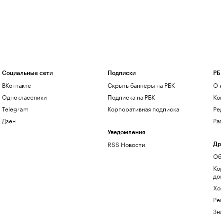
Социальные сети
Подписки
РБ
ВКонтакте
Скрыть баннеры на РБК
О 
Одноклассники
Подписка на РБК
Ко
Telegram
Корпоративная подписка
Ре
Дзен
Ра
Уведомления
RSS Новости
Др
Об
Ко
до
Хо
Ре
Зн