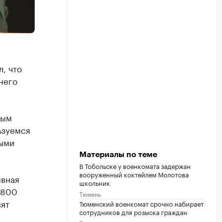
, что
него
ным
ьзуемся
ными
Материалы по теме
В Тобольске у военкомата задержан
вооруженный коктейлем Молотова
ывная
школьник
1800
Тюмень
вят
Тюменский военкомат срочно набирает
сотрудников для розыска граждан