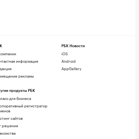
К
РБК Новости
компании
iOS
нтактная информация
Android
дакция
AppGallery
змещение рекламы
угие продукты РБК
лако для бизнеса
рпоративный регистратор
менов
стинг сайтов
г.решения
акомства