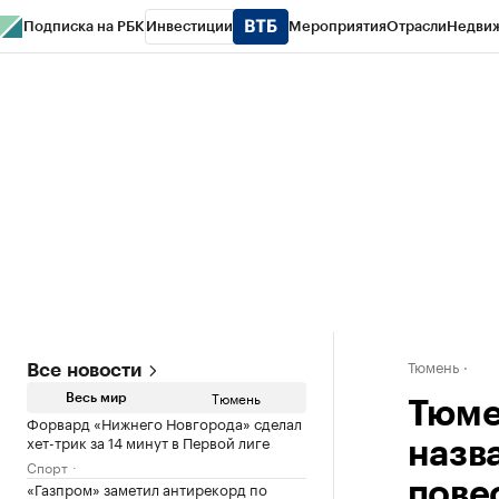
Подписка на РБК
Инвестиции
Мероприятия
Отрасли
Недви
РБК Life
Тренды
Визионеры
Национальные проекты
Город
Стиль
Кр
Конференции СПб
Спецпроекты
Проверка контрагентов
Политика
Тюмень
Все новости
Тюмень
Весь мир
Тюме
Форвард «Нижнего Новгорода» сделал
хет-трик за 14 минут в Первой лиге
назв
Спорт
«Газпром» заметил антирекорд по
пове