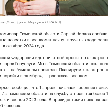
ов (Фото: Денис Моргунов / URA.RU)
комиссар Тюменской области Сергей Чирков сообщил
ые повестки в военкомат начнут вручать в ходе осен
 в октябре 2024 года.
йской Федерации идет пилотный проект по электрон
 через Госуслуги. Мы в Тюменской области пока пол
нке — на бумажном носителе. Планируем к электрон
 перейти в октябре», — рассказал военком.
рков сообщил, что 1 апреля началась весенняя приз
 Из Тюменской области на службу отправятся более 
как и весной 2023 года. В президентский полк напра
0 человек.