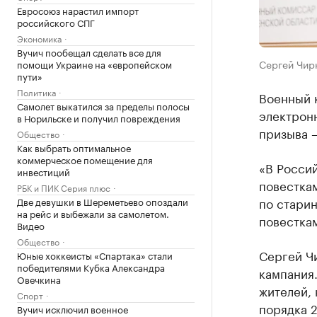
Евросоюз нарастил импорт
российского СПГ
Экономика
Вучич пообещал сделать все для
Сергей Чирк
помощи Украине на «европейском
пути»
Политика
Военный 
Самолет выкатился за пределы полосы
электронн
в Норильске и получил повреждения
призыва —
Общество
Как выбрать оптимальное
коммерческое помещение для
«В Росси
инвестиций
повесткам
РБК и ПИК Серия плюс
по стари
Две девушки в Шереметьево опоздали
на рейс и выбежали за самолетом.
повесткам
Видео
Общество
Сергей Чи
Юные хоккеисты «Спартака» стали
победителями Кубка Александра
кампания.
Овечкина
жителей, 
Спорт
порядка 2
Вучич исключил военное