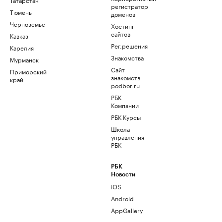
регистратор
Тюмень
доменов
Черноземье
Хостинг
сайтов
Кавказ
Рег.решения
Карелия
Знакомства
Мурманск
Сайт
Приморский
знакомств
край
podbor.ru
РБК
Компании
РБК Курсы
Школа
управления
РБК
РБК
Новости
iOS
Android
AppGallery