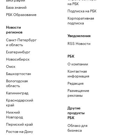
на РБК
База знаний
Подписка на РБК
РБК Образование
Корпоративная
подписка
Новости
регионов
Уведомления
Санкт-Петербург
RSS Новости
и область
Екатеринбург
РБК
Новосибирск
О компании
Омск
Контактная
Башкортостан
информация
Вологодская
Редакция
область
Размещение
Калининград
рекламы
Краснодарский
край
Другие
Нижний
продукты
Новгород
РБК
Пермский край
Облако для
бизнеса
Ростов-на-Дону