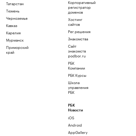
Корпоративный
Татарстан
регистратор
Тюмень
доменов
Черноземье
Хостинг
сайтов
Кавказ
Рег.решения
Карелия
Знакомства
Мурманск
Сайт
Приморский
знакомств
край
podbor.ru
РБК
Компании
РБК Курсы
Школа
управления
РБК
РБК
Новости
iOS
Android
AppGallery