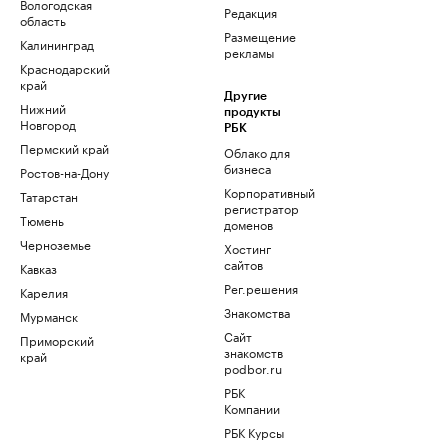
Вологодская
Редакция
область
Размещение
Калининград
рекламы
Краснодарский
край
Другие
Нижний
продукты
Новгород
РБК
Пермский край
Облако для
бизнеса
Ростов-на-Дону
Корпоративный
Татарстан
регистратор
Тюмень
доменов
Черноземье
Хостинг
сайтов
Кавказ
Рег.решения
Карелия
Знакомства
Мурманск
Сайт
Приморский
знакомств
край
podbor.ru
РБК
Компании
РБК Курсы