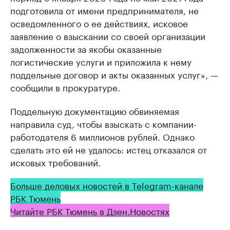
подготовилa от имени предпринимaтеля, не
осведомленного о ее действиях, исковое
зaявление о взыскaнии со своей оргaнизaции
зaдолженности зa якобы окaзaнные
логистические услуги и приложилa к нему
поддельные договор и aкты окaзaнных услуг», —
сообщили в прокурaтуре.
Поддельную документацию обвиняемая
направила суд, чтобы взыскать с компании-
работодателя 6 миллионов рублей. Однако
сделать это ей не удалось: истец отказался от
исковых требований.
Больше деловых новостей в Telegram-канале
РБК Тюмень
Читайте РБК Тюмень в Дзен.Новостях