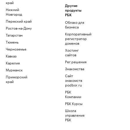
край
Другие
Нижний
продукты
Новгород
РБК
Пермский край
Облако для
бизнеса
Ростов-на-Дону
Корпоративный
Татарстан
регистратор
Тюмень
доменов
Черноземье
Хостинг
сайтов
Кавказ
Рег.решения
Карелия
Знакомства
Мурманск
Сайт
Приморский
знакомств
край
podbor.ru
РБК
Компании
РБК Курсы
Школа
управления
РБК