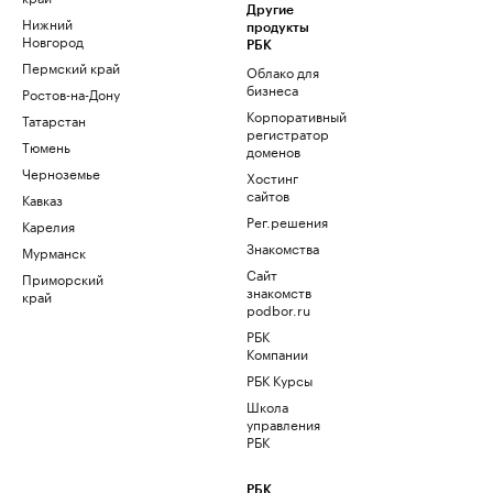
Другие
Нижний
продукты
Новгород
РБК
Пермский край
Облако для
бизнеса
Ростов-на-Дону
Корпоративный
Татарстан
регистратор
Тюмень
доменов
Черноземье
Хостинг
сайтов
Кавказ
Рег.решения
Карелия
Знакомства
Мурманск
Сайт
Приморский
знакомств
край
podbor.ru
РБК
Компании
РБК Курсы
Школа
управления
РБК
РБК