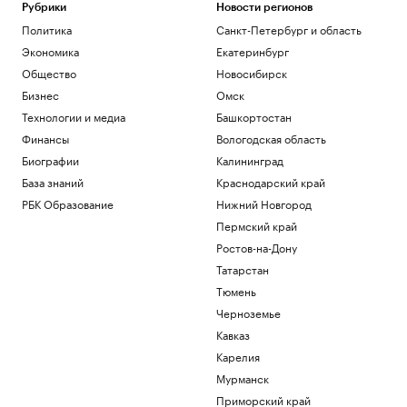
Общество
Рубрики
Новости регионов
Арест запросили обвиняемой по делу о
Политика
Санкт-Петербург и область
порнографии экс-участнице «Дома-2»
Экономика
Екатеринбург
Общество
Общество
Новосибирск
Иран сообщил об «операции против
Бизнес
Омск
целей врага» в Ормузском проливе
Технологии и медиа
Башкортостан
Политика
Шнайдер обыграла Калинскую и вышла
Финансы
Вологодская область
в четвертый круг турнира в Торонто
Биографии
Калининград
Спорт
База знаний
Краснодарский край
В горах Казахстана эвакуировали еще
одного туриста из России
РБК Образование
Нижний Новгород
Общество
Пермский край
Ростов-на-Дону
Загрузить еще
Татарстан
Тюмень
Черноземье
Кавказ
Карелия
Мурманск
Приморский край