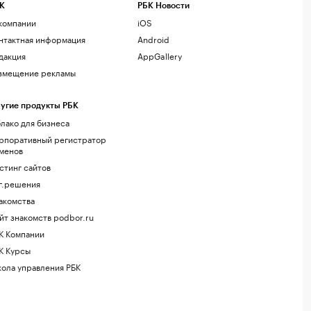
К
РБК Новости
компании
iOS
нтактная информация
Android
дакция
AppGallery
змещение рекламы
угие продукты РБК
лако для бизнеса
рпоративный регистратор
менов
стинг сайтов
г.решения
акомства
йт знакомств podbor.ru
К Компании
К Курсы
ола управления РБК