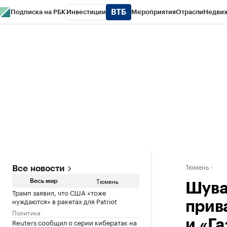
Подписка на РБК
Инвестиции
Мероприятия
Отрасли
Недви
РБК Life
Тренды
Визионеры
Национальные проекты
Город
Стиль
Кр
Конференции СПб
Спецпроекты
Проверка контрагентов
Политика
Тюмень
Все новости
Тюмень
Весь мир
Шува
Трамп заявил, что США «тоже
нуждаются» в ракетах для Patriot
прив
Политика
Reuters сообщил о серии кибератак на
и «Г