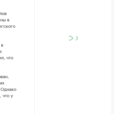
лов
аны в
ргского
 в
:
л, что
ван,
их
 Однако
 что у