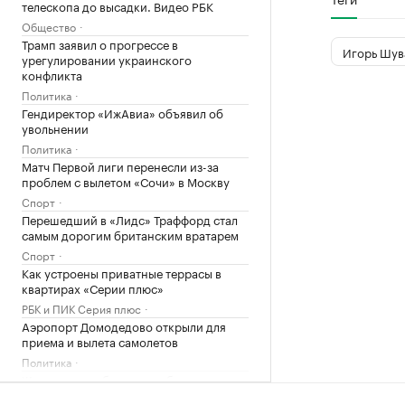
телескопа до высадки. Видео РБК
Общество
Трамп заявил о прогрессе в
Игорь Шув
урегулировании украинского
конфликта
Политика
Гендиректор «ИжАвиа» объявил об
увольнении
Политика
Матч Первой лиги перенесли из-за
проблем с вылетом «Сочи» в Москву
Спорт
Перешедший в «Лидс» Траффорд стал
самым дорогим британским вратарем
Спорт
Как устроены приватные террасы в
квартирах «Серии плюс»
РБК и ПИК Серия плюс
Аэропорт Домодедово открыли для
приема и вылета самолетов
Политика
Женщина и ребенок погибли во время
непогоды в Смоленске