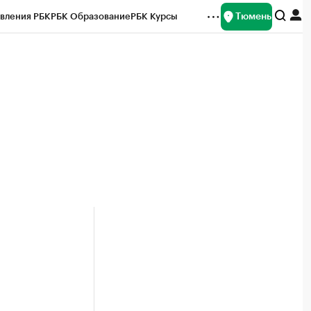
Тюмень
вления РБК
РБК Образование
РБК Курсы
рейтинги
Франшизы
Газета
Спецпроекты СПб
ты