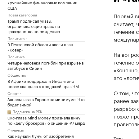
крупнейшие финансовые компании
США
Новая категория
Первый в
Трамп подписал указы,
считает, 
ограничивающие право на
течение с
гражданство по рождению
междунар
Политика
В Пензенской области ввели план
«Ковер»
На вопрос
Политика
течение э
Четыре человека погибли при взрыве в
автобусе в Сирии
«Конечно,
Общество
это «логи
В Африке поддержали Инфантино
после скандала с продажей прав ЧМ
О том, чт
Спорт
Запасы газа в Европе на минимуме. Что
ранее зая
будет зимой
разработо
Подписка на РБК
позже пре
Экс-глава Mind Money признала вину
по «делу брокеров» о хищении ₽7 млрд
правитель
Финансы
Как изучали Луну: от изобретения
Теги