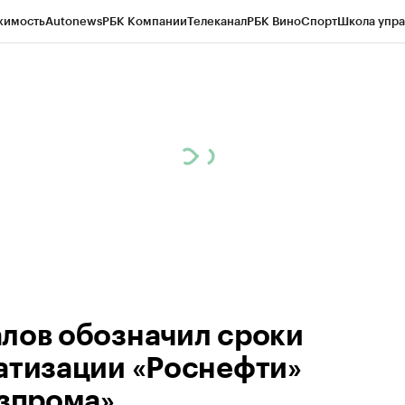
жимость
Autonews
РБК Компании
Телеканал
РБК Вино
Спорт
Школа упра
ипто
РБК Бизнес-среда
Дискуссионный клуб
Исследования
Кредитные 
Экономика
Бизнес
Технологии и медиа
Финансы
Рынок наличной валю
лов обозначил сроки
атизации «Роснефти»
азпрома»