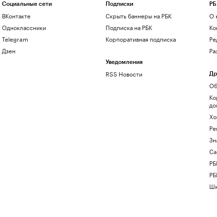
Социальные сети
Подписки
РБ
ВКонтакте
Скрыть баннеры на РБК
О 
Одноклассники
Подписка на РБК
Ко
Telegram
Корпоративная подписка
Ре
Дзен
Ра
Уведомления
RSS Новости
Др
Об
Ко
до
Хо
Ре
Зн
Са
РБ
РБ
Шк