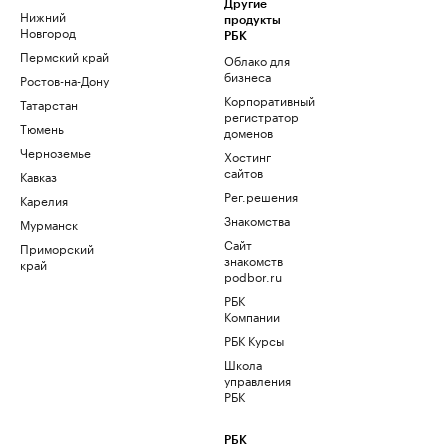
Другие
Нижний
продукты
Новгород
РБК
Пермский край
Облако для
бизнеса
Ростов-на-Дону
Корпоративный
Татарстан
регистратор
Тюмень
доменов
Черноземье
Хостинг
сайтов
Кавказ
Рег.решения
Карелия
Знакомства
Мурманск
Сайт
Приморский
знакомств
край
podbor.ru
РБК
Компании
РБК Курсы
Школа
управления
РБК
РБК