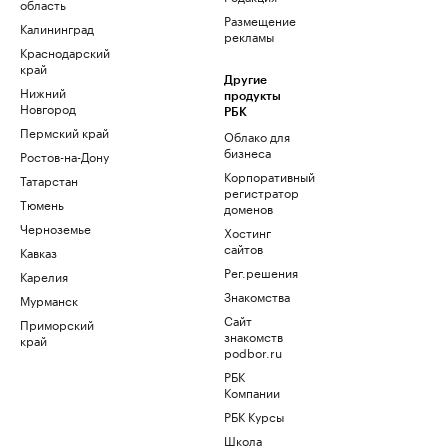
область
Размещение
Калининград
рекламы
Краснодарский
край
Другие
Нижний
продукты
Новгород
РБК
Пермский край
Облако для
бизнеса
Ростов-на-Дону
Корпоративный
Татарстан
регистратор
Тюмень
доменов
Черноземье
Хостинг
сайтов
Кавказ
Рег.решения
Карелия
Знакомства
Мурманск
Сайт
Приморский
знакомств
край
podbor.ru
РБК
Компании
РБК Курсы
Школа