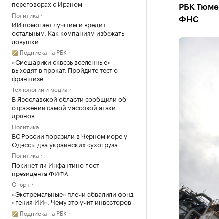
переговорах с Ираном
РБК Тюме
Политика
ФНС
ИИ помогает лучшим и вредит
остальным. Как компаниям избежать
ловушки
Подписка на РБК
«Смешарики сквозь вселенные»
выходят в прокат. Пройдите тест о
франшизе
Технологии и медиа
В Ярославской области сообщили об
отражении самой массовой атаки
дронов
Политика
ВС России поразили в Черном море у
Одессы два украинских сухогруза
Политика
Покинет ли Инфантино пост
президента ФИФА
Спорт
«Экстремальные» плечи обвалили фонд
«гения ИИ». Чему это учит инвесторов
Подписка на РБК