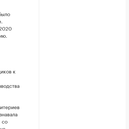
было
.
 2020
ию.
щиков к
зводства
ритериев
знавала
 со
не