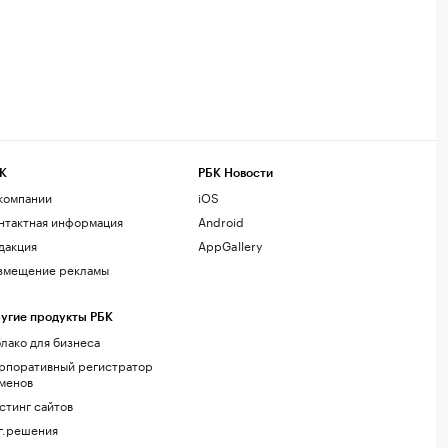
К
РБК Новости
компании
iOS
нтактная информация
Android
дакция
AppGallery
змещение рекламы
угие продукты РБК
лако для бизнеса
рпоративный регистратор
менов
стинг сайтов
г.решения