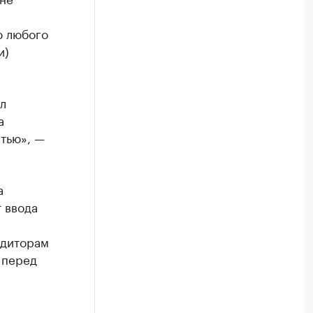
ю любого
и)
л
а
тью», —
а
 ввода
едиторам
 перед