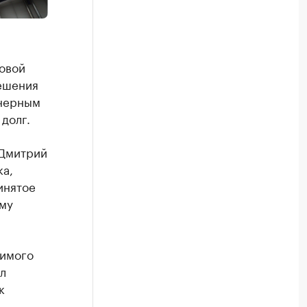
овой
ешения
онерным
долг.
 Дмитрий
ка,
инятое
ому
жимого
л
к