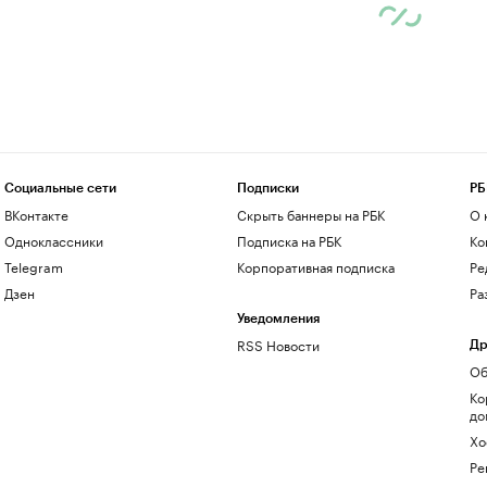
Социальные сети
Подписки
РБ
ВКонтакте
Скрыть баннеры на РБК
О 
Одноклассники
Подписка на РБК
Ко
Telegram
Корпоративная подписка
Ре
Дзен
Ра
Уведомления
RSS Новости
Др
Об
Ко
до
Хо
Ре