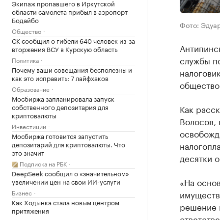
Экипаж пропавшего в Иркутской
области самолета прибыл в аэропорт
Бодайбо
Фото: Эдуа
Общество
СК сообщил о гибели 640 человек из-за
Антипинс
вторжения ВСУ в Курскую область
службы п
Политика
Почему ваши совещания бесполезны и
налогови
как это исправить: 7 лайфхаков
обществом
Образование
Мосбиржа запланировала запуск
собственного депозитария для
Как расс
криптовалюты
Волосов, 
Инвестиции
освобожд
Мосбиржа готовится запустить
депозитарий для криптовалюты. Что
налогопла
это значит
десятки 
Подписка на РБК
DeepSeek сообщил о «значительном»
«На осно
увеличении цен на свои ИИ-услуги
Бизнес
имущества
Как Ходынка стала новым центром
решение 
притяжения
ответств