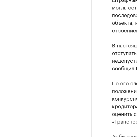
могла ост
последов
объекта, 
строение
В настоя
отступать
недопуст
сообщил 
По его сл
положение
конкурсно
кредитор
оценить с
«Трансне
Арбитраж