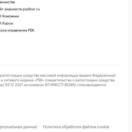
акомства
йт знакомств podbor.ru
К Компании
К Курсы
ола управления РБК
регистрации средства массовой информации выдано Федеральной
и сетевого издания «РБК» (свидетельство о регистрации средства
ор) 03.12.2021 за номером ЭЛ №ФС77-82385) сопровождаются
ерсональных данных
Политика обработки файлов cookie
·