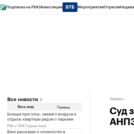
Подписка на РБК
Инвестиции
Мероприятия
Отрасли
Недви
РБК Life
Тренды
Визионеры
Национальные проекты
Город
Стиль
Кр
Конференции СПб
Спецпроекты
Проверка контрагентов
Политика
Тюмень
Все новости
Тюмень
Весь мир
Суд 
Больше прогулок, свежего воздуха и
отдыха: квартиры рядом с парками
АНПЗ
РБК и ПИК Серия плюс
Вэнс рассказал о сложностях в