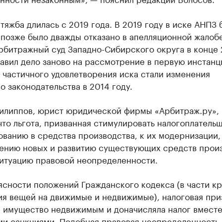
тяжба длилась с 2019 года. В 2019 году в иске АНПЗ 
 позже было дважды отказано в апелляционной жалобе
рбитражный суд Западно-Сибирского округа в конце
авил дело заново на рассмотрение в первую инстанц
 частичного удовлетворения иска стали изменения
о законодательства в 2014 году.
илиппов, юрист юридической фирмы «Арбитраж.ру»,
что льгота, призванная стимулировать налогоплатель
ванию в средства производства, к их модернизации,
ению новых и развитию существующих средств прои
ситуацию правовой неопределенности.
ясности положений Гражданского кодекса (в части к
ия вещей на движимые и недвижимые), налоговая при
 имущество недвижимым и доначисляла налог вместе
и санкциями. Подобная правовая неопределенность 