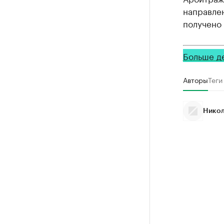
направле
получено 
Больше д
Авторы
Теги
Никол