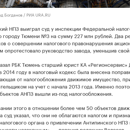
рд Богданов / РИА URA.RU
кий НПЗ выиграл суд у инспекции Федеральной налог
о городу Тюмени №3 на сумму 227 млн рублей. Два р
ков о совершении налогового правонарушения акци
 опротестовало руководство завода, уменьшив свой 
казал РБК Тюмень старший юрист КА «Регионсервис»
в 2014 году в налоговый кодекс была внесена поправ
ающая от налогообложения движимое имущество, пр
тельщиком на учет с начала 2013 года. Именно поэт
объектов АНПЗ вышли из-под налогообложения.
вании этого в отношении более чем 50 объектов дви
 суд указал, что они не облагаются налогом и призна
налогового органа о привлечении Антипинского НПЗ 
енности незаконным», — пояснил редакции Волосов.