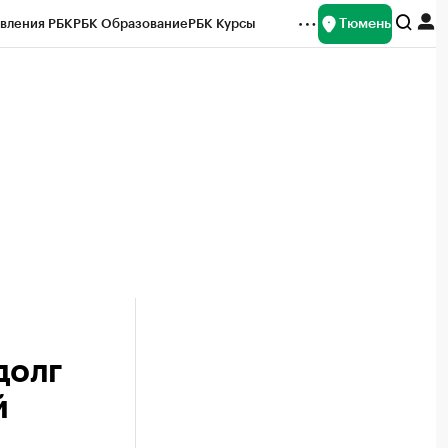
Тюмень
вления РБК
РБК Образование
РБК Курсы
рейтинги
Франшизы
Газета
Спецпроекты СПб
ты
долг
й