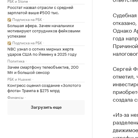
РБК и Stone
Росстат назвал отрасли с средней
зарплатой выше ₽500 тыс.
Судебная 
Подписка на РБК
отказано,
Большая афера. Зачем начальники
Однако А
мотивируют сотрудников фейковыми
успехами
года напр
Подписка на РБК
Причиной
NBC узнал о сотнях мирных жертв
налоговог
ударов США по Йемену в 2025 году
Политика
Зачем смартфону телеобъектив, 200
Сергей Ф
Мп и большой сенсор
отметил, 
РБК и Huawei
инвестиро
Конгресс оценил создание «Золотого
флота» Трампа в $275 млрд
приобрет
Финансы
создала 
Загрузить еще
«Из-за не
разделен
движимое
штрафным