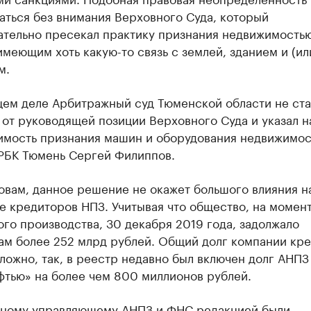
аться без внимания Верховного Суда, который
ательно пресекал практику признания недвижимость
имеющим хоть какую-то связь с землей, зданием и (ил
м.
щем деле Арбитражный суд Тюменской области не ста
 от руководящей позиции Верховного Суда и указал н
имость признания машин и оборудования недвижимос
РБК Тюмень Сергей Филиппов.
овам, данное решение не окажет большого влияния н
 кредиторов НПЗ. Учитывая что общество, на момент
го производства, 30 декабря 2019 года, задолжало
ам более 252 млрд рублей. Общий долг компании кр
ложно, так, в реестр недавно был включен долг АНПЗ
фтью» на более чем 800 миллионов рублей.
ному управляющему АНПЗ и ФНС редакцией были