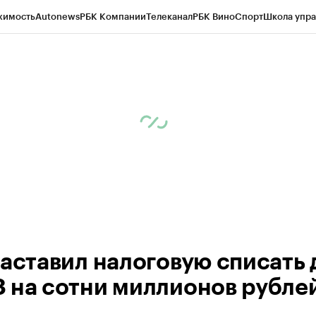
жимость
Autonews
РБК Компании
Телеканал
РБК Вино
Спорт
Школа упра
ипто
РБК Бизнес-среда
Дискуссионный клуб
Исследования
Кредитные 
Экономика
Бизнес
Технологии и медиа
Финансы
Рынок наличной валю
заставил налоговую списать 
 на сотни миллионов рубле