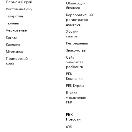
Пермский край
Облако для
бизнеса
Ростов-на-Дону
Корпоративный
Татарстан
регистратор
Тюмень
доменов
Черноземье
Хостинг
сайтов
Кавказ
Рег.решения
Карелия
Знакомства
Мурманск
Сайт
Приморский
знакомств
край
podbor.ru
РБК
Компании
РБК Курсы
Школа
управления
РБК
РБК
Новости
iOS