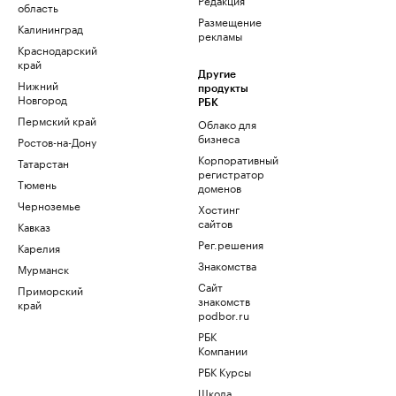
область
Размещение
Калининград
рекламы
Краснодарский
край
Другие
Нижний
продукты
Новгород
РБК
Пермский край
Облако для
бизнеса
Ростов-на-Дону
Корпоративный
Татарстан
регистратор
Тюмень
доменов
Черноземье
Хостинг
сайтов
Кавказ
Рег.решения
Карелия
Знакомства
Мурманск
Сайт
Приморский
знакомств
край
podbor.ru
РБК
Компании
РБК Курсы
Школа