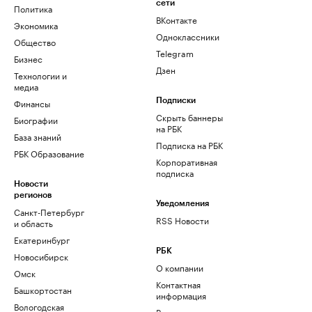
сети
Политика
ВКонтакте
Экономика
Одноклассники
Общество
Telegram
Бизнес
Дзен
Технологии и
медиа
Финансы
Подписки
Скрыть баннеры
Биографии
на РБК
База знаний
Подписка на РБК
РБК Образование
Корпоративная
подписка
Новости
регионов
Уведомления
Санкт-Петербург
RSS Новости
и область
Екатеринбург
РБК
Новосибирск
О компании
Омск
Контактная
Башкортостан
информация
Вологодская
Редакция