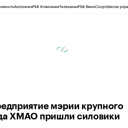
жимость
Autonews
РБК Компании
Телеканал
РБК Вино
Спорт
Школа упра
ипто
РБК Бизнес-среда
Дискуссионный клуб
Исследования
Кредитные 
Экономика
Бизнес
Технологии и медиа
Финансы
Рынок наличной валю
редприятие мэрии крупного
да ХМАО пришли силовики