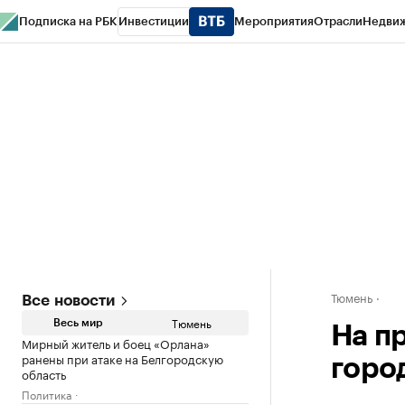
Подписка на РБК
Инвестиции
Мероприятия
Отрасли
Недви
РБК Life
Тренды
Визионеры
Национальные проекты
Город
Стиль
Кр
Конференции СПб
Спецпроекты
Проверка контрагентов
Политика
Тюмень
Все новости
Тюмень
Весь мир
На п
Мирный житель и боец «Орлана»
ранены при атаке на Белгородскую
горо
область
Политика