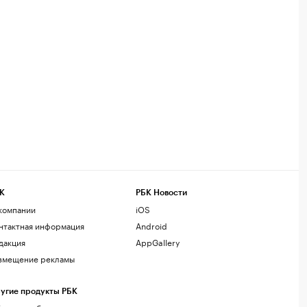
К
РБК Новости
компании
iOS
нтактная информация
Android
дакция
AppGallery
змещение рекламы
угие продукты РБК