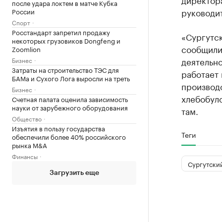
после удара локтем в матче Кубка
руководи
России
Спорт
Росстандарт запретил продажу
«Сургутск
некоторых грузовиков Dongfeng и
сообщили
Zoomlion
деятельн
Бизнес
Затраты на строительство ТЭС для
работает 
БАМа и Сухого Лога выросли на треть
производс
Бизнес
хлебобуло
Счетная палата оценила зависимость
науки от зарубежного оборудования
там.
Общество
Изъятия в пользу государства
Теги
обеспечили более 40% российского
рынка M&A
Финансы
Сургутски
Загрузить еще