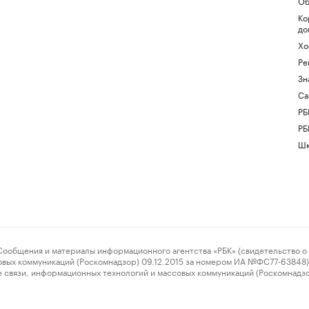
Об
Ко
до
Хо
Ре
Зн
Са
РБ
РБ
Шк
ения и материалы информационного агентства «РБК» (свидетельство о 
овых коммуникаций (Роскомнадзор) 09.12.2015 за номером ИА №ФС77-63848) 
 связи, информационных технологий и массовых коммуникаций (Роскомнадз