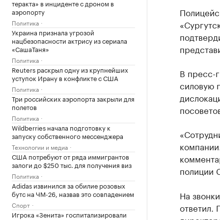
теракта» в инциденте с дроном в
Полицейс
аэропорту
Политика
«Сургутс
Украина признала угрозой
подтверд
нацбезопасности актрису из сериала
представ
«СашаТаня»
Политика
Reuters раскрыл одну из крупнейших
В пресс-г
уступок Ирану в конфликте с США
силовую 
Политика
дислокаци
Три российских аэропорта закрыли для
полетов
посоветов
Политика
Wildberries начала подготовку к
«Сотрудн
запуску собственного мессенджера
компании
Технологии и медиа
США потребуют от ряда иммигрантов
коммента
залоги до $250 тыс. для получения виз
полиции С
Политика
Adidas извинился за обилие розовых
бутс на ЧМ-26, назвав это совпадением
На звонки
Спорт
ответил. 
Игрока «Зенита» госпитализировали
директор