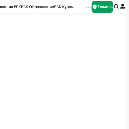
Тюмень
вления РБК
РБК Образование
РБК Курсы
рейтинги
Франшизы
Газета
Спецпроекты СПб
ты