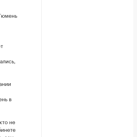
Тюмень
ет
ались,
ании
ень в
кто не
бинете
, сам