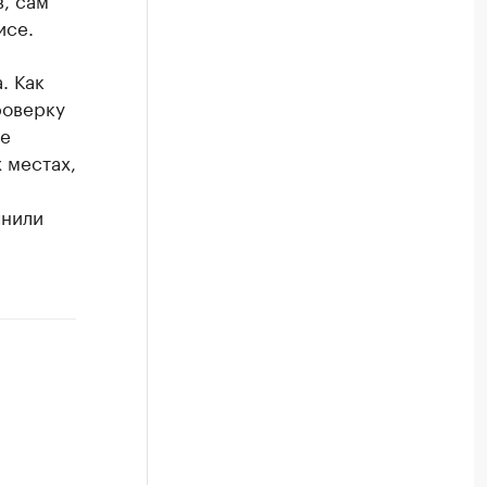
исе.
. Как
роверку
ие
 местах,
чнили