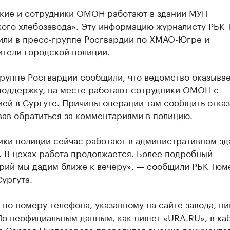
кие и сотрудники ОМОН работают в здании МУП
кого хлебозавода». Эту информацию журналисту РБК 
или в пресс-группе Росгвардии по ХМАО-Югре и
ители городской полиции.
руппе Росгвардии сообщили, что ведомство оказыва
поддержку, на месте работают сотрудники ОМОН с
ей в Сургуте. Причины операции там сообщить отказ
ав обратиться за комментариями в полицию.
ики полиции сейчас работают в административном зд
. В цехах работа продолжается. Более подробный
рий мы дадим ближе к вечеру», — сообщили РБК Тюм
ургута.
 по номеру телефона, указанному на сайте завода, ни
По неофициальным данным, как пишет «URA.RU», в ка
а Сергея Пустозерова проводится выемка документов