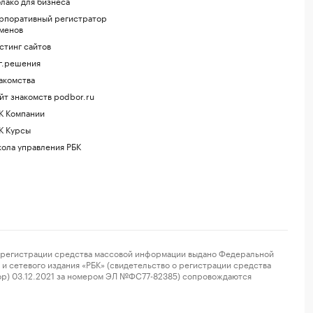
лако для бизнеса
рпоративный регистратор
менов
стинг сайтов
г.решения
акомства
йт знакомств podbor.ru
К Компании
К Курсы
ола управления РБК
регистрации средства массовой информации выдано Федеральной
и сетевого издания «РБК» (свидетельство о регистрации средства
ор) 03.12.2021 за номером ЭЛ №ФС77-82385) сопровождаются