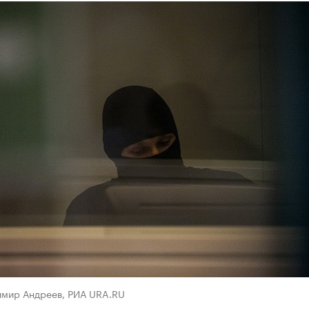
имир Андреев, РИА URA.RU