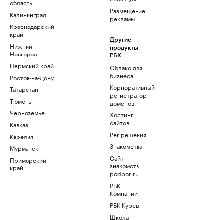
область
Размещение
Калининград
рекламы
Краснодарский
край
Другие
Нижний
продукты
Новгород
РБК
Пермский край
Облако для
бизнеса
Ростов-на-Дону
Корпоративный
Татарстан
регистратор
Тюмень
доменов
Черноземье
Хостинг
сайтов
Кавказ
Рег.решения
Карелия
Знакомства
Мурманск
Сайт
Приморский
знакомств
край
podbor.ru
РБК
Компании
РБК Курсы
Школа