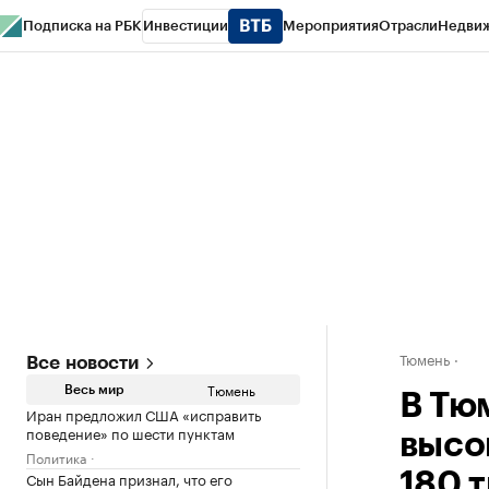
Подписка на РБК
Инвестиции
Мероприятия
Отрасли
Недви
РБК Life
Тренды
Визионеры
Национальные проекты
Город
Стиль
Кр
Конференции СПб
Спецпроекты
Проверка контрагентов
Политика
Тюмень
Все новости
Тюмень
Весь мир
В Тю
Иран предложил США «исправить
поведение» по шести пунктам
высо
Политика
Сын Байдена признал, что его
180 