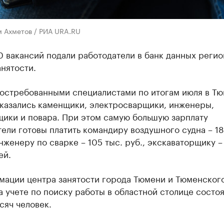
м Ахметов / РИА URA.RU
 вакансий подали работодатели в банк данных регио
нятости.
остребованными специалистами по итогам июля в Т
оказались каменщики, электросварщики, инженеры,
щики и повара. При этом самую большую зарплату
ели готовы платить командиру воздушного судна – 1
нженеру по сварке – 105 тыс. руб., экскаваторщику –
ей.
мации центра занятости города Тюмени и Тюменског
а учете по поиску работы в областной столице состо
сяч человек.