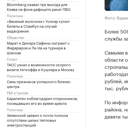
Bloomberg назвал три выхода для
Киева на фоне дефицита ракет ПВО
Политика
Фото: Вади
«Веселый молочник» Уолкер купил
билеты в Стамбул на случай
Более 500
выдворения
Общество
службы за
Марат и Динара Сафины сыграют с
Федерером и Ли На на турнире в
Самыми в
Шанхае
области 
Спорт
ТАСС узнал о возможности скорого
стропаль
визита Уиткоффа и Кушнера в Москву
работодат
Политика
рублей, и
Семь признаков успешного бизнес-
центра
тыс. рубл
РБК и Upside
Карапетян поблагодарил сторонников,
По инфор
посещавших его во время ареста
района, н
Политика
Зеленский заявил о почти полном
девяти ты
отсутствии целых тепловых
электростанций