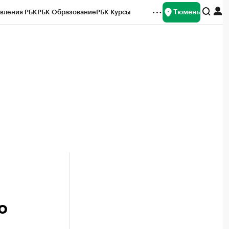
Тюмень
вления РБК
РБК Образование
РБК Курсы
рейтинги
Франшизы
Газета
Спецпроекты СПб
ты
о