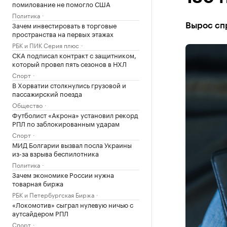
помилование не помогло США
Политика
Зачем инвестировать в торговые
Вырос сп
пространства на первых этажах
РБК и ПИК Серия плюс
СКА подписал контракт с защитником,
который провел пять сезонов в НХЛ
Спорт
В Хорватии столкнулись грузовой и
пассажирский поезда
Общество
Футболист «Акрона» установил рекорд
РПЛ по заблокированным ударам
Спорт
МИД Болгарии вызвал посла Украины
из-за взрыва беспилотника
Политика
Зачем экономике России нужна
товарная биржа
РБК и Петербургская Биржа
«Локомотив» сыграл нулевую ничью с
аутсайдером РПЛ
Спорт