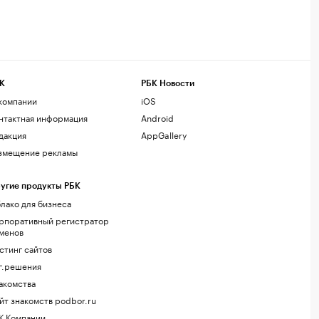
К
РБК Новости
компании
iOS
нтактная информация
Android
дакция
AppGallery
змещение рекламы
угие продукты РБК
лако для бизнеса
рпоративный регистратор
менов
стинг сайтов
г.решения
акомства
йт знакомств podbor.ru
К Компании