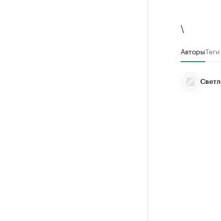
\
Авторы
Теги
Светл