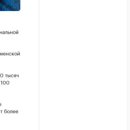
нальной
юменской
80 тысяч
 100
о
ят более