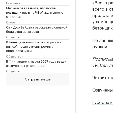
«Всего ра
Политика
Мельникова заявила, что после
всего в с
невыдачи визы на ЧЕ ей жаль своего
представл
здоровья
у каменщи
Спорт
бетонщико
Сын Джо Байдена рассказал о сильной
боли отца из-за рака
Общество
По данным
В Геленджике возобновили работу
рублей.
пляжей после отмены режима
опасности БПЛА
Общество
Подписыв
В Финляндии с марта 2027 года введут
Twitter
,
I
экзамен на гражданство
Общество
Читайте т
Загрузить еще
Озвучены
Губернат