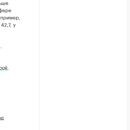
льше
сфере
апример,
42,7, у
.
ook
,
од