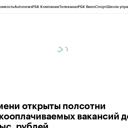
жимость
Autonews
РБК Компании
Телеканал
РБК Вино
Спорт
Школа упра
ипто
РБК Бизнес-среда
Дискуссионный клуб
Исследования
Кредитные 
Экономика
Бизнес
Технологии и медиа
Финансы
Рынок наличной валю
мени открыты полсотни
кооплачиваемых вакансий д
тыс. рублей