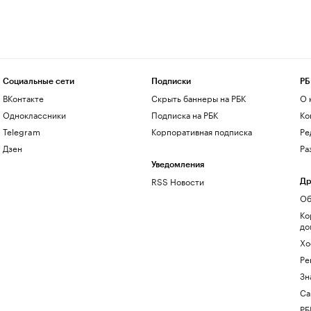
Социальные сети
Подписки
РБ
ВКонтакте
Скрыть баннеры на РБК
О 
Одноклассники
Подписка на РБК
Ко
Telegram
Корпоративная подписка
Ре
Дзен
Ра
Уведомления
RSS Новости
Др
Об
Ко
до
Хо
Ре
Зн
Са
РБ