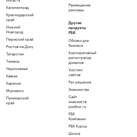
Размещение
Калининград
рекламы
Краснодарский
край
Другие
Нижний
продукты
Новгород
РБК
Пермский край
Облако для
бизнеса
Ростов-на-Дону
Корпоративный
Татарстан
регистратор
Тюмень
доменов
Черноземье
Хостинг
сайтов
Кавказ
Рег.решения
Карелия
Знакомства
Мурманск
Сайт
Приморский
знакомств
край
podbor.ru
РБК
Компании
РБК Курсы
Школа