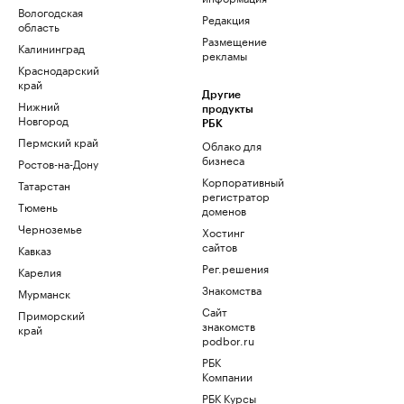
Вологодская
Редакция
область
Размещение
Калининград
рекламы
Краснодарский
край
Другие
Нижний
продукты
Новгород
РБК
Пермский край
Облако для
бизнеса
Ростов-на-Дону
Корпоративный
Татарстан
регистратор
Тюмень
доменов
Черноземье
Хостинг
сайтов
Кавказ
Рег.решения
Карелия
Знакомства
Мурманск
Сайт
Приморский
знакомств
край
podbor.ru
РБК
Компании
РБК Курсы