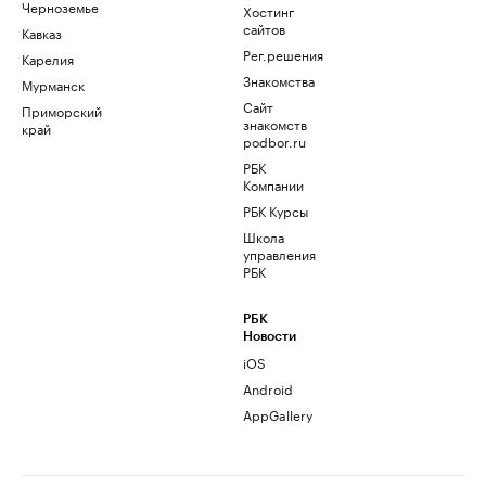
Черноземье
Хостинг
сайтов
Кавказ
Рег.решения
Карелия
Знакомства
Мурманск
Сайт
Приморский
знакомств
край
podbor.ru
РБК
Компании
РБК Курсы
Школа
управления
РБК
РБК
Новости
iOS
Android
AppGallery