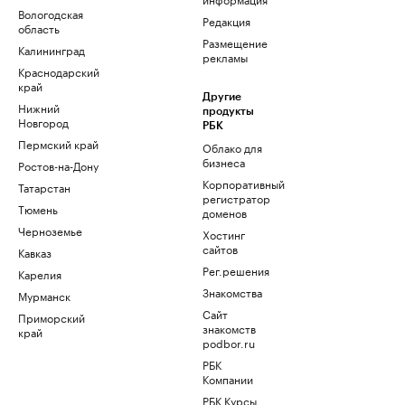
Вологодская
Редакция
область
Размещение
Калининград
рекламы
Краснодарский
край
Другие
Нижний
продукты
Новгород
РБК
Пермский край
Облако для
бизнеса
Ростов-на-Дону
Корпоративный
Татарстан
регистратор
Тюмень
доменов
Черноземье
Хостинг
сайтов
Кавказ
Рег.решения
Карелия
Знакомства
Мурманск
Сайт
Приморский
знакомств
край
podbor.ru
РБК
Компании
РБК Курсы